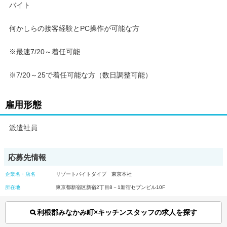
バイト
何かしらの接客経験とPC操作が可能な方
※最速7/20～着任可能
※7/20～25で着任可能な方（数日調整可能）
雇用形態
派遣社員
応募先情報
企業名・店名
リゾートバイトダイブ 東京本社
所在地
東京都新宿区新宿2丁目8－1新宿セブンビル10F
利根郡みなかみ町×キッチンスタッフの求人を探す