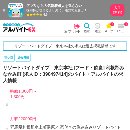
アプリなら人気新着求人を逃さない
入手
採用枠が埋まるより先に、通知でお届け！
(無料)
4.6
0
0
検索
履歴
キープ
メニュー
ログアウト中
リゾートバイトダイブ 東京本社の求人は過去掲載情報です
狙い目
過去掲載
リゾートバイトダイブ 東京本社 [フード・飲食] 利根郡み
なかみ町 [求人ID：390497414]のバイト・アルバイトの求
人情報
時給1,300円～
1,300円～
月収220000円
群馬県利根郡水上町湯原／ 寮付きの住み込みリゾートバイト