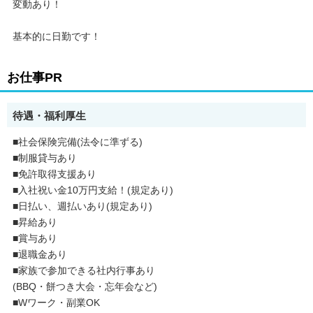
変動あり！
基本的に日勤です！
お仕事PR
待遇・福利厚生
■社会保険完備(法令に準ずる)
■制服貸与あり
■免許取得支援あり
■入社祝い金10万円支給！(規定あり)
■日払い、週払いあり(規定あり)
■昇給あり
■賞与あり
■退職金あり
■家族で参加できる社内行事あり
(BBQ・餅つき大会・忘年会など)
■Wワーク・副業OK