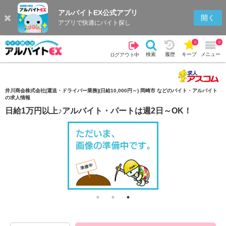
アルバイトEX公式アプリ
検索
キープを見る
履歴
開く
アプリで快適にバイト探し
0
0
検索
履歴
キープ
メニュー
ログアウト中
井川商会株式会社[運送・ドライバー業務](日給10,000円～) 岡崎市 などのバイト・アルバイト
の求人情報
日給1万円以上♪アルバイト・パートは週2日～OK！