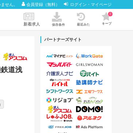
いません。
会員登録（無料）
ログイン・マイページ
0
新着求人
キープ
最近みた
保存条件
パートナーズサイト
陸鉄道浅
由