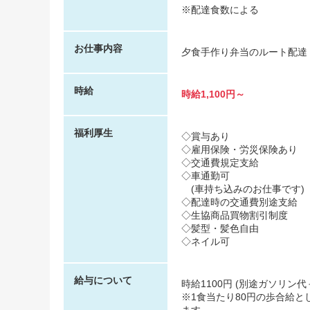
※配達食数による
お仕事内容
夕食手作り弁当のルート配達
時給
時給1,100円～
福利厚生
◇賞与あり
◇雇用保険・労災保険あり
◇交通費規定支給
◇車通勤可
(車持ち込みのお仕事です)
◇配達時の交通費別途支給
◇生協商品買物割引制度
◇髪型・髪色自由
◇ネイル可
給与について
時給1100円 (別途ガソリン
※1食当たり80円の歩合給