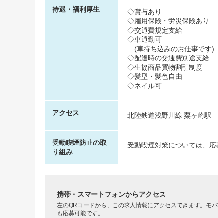
待遇・福利厚生
◇賞与あり
◇雇用保険・労災保険あり
◇交通費規定支給
◇車通勤可
(車持ち込みのお仕事です)
◇配達時の交通費別途支給
◇生協商品買物割引制度
◇髪型・髪色自由
◇ネイル可
アクセス
北陸鉄道浅野川線 粟ヶ崎駅
受動喫煙防止の取
受動喫煙対策については、応
り組み
携帯・スマートフォンからアクセス
左のQRコードから、この求人情報にアクセスできます。モ
も応募可能です。