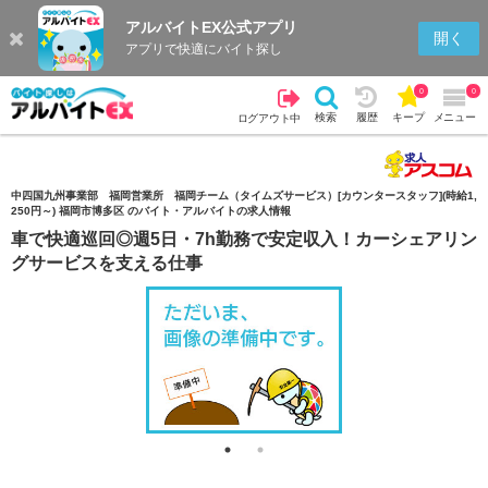
アルバイトEX公式アプリ
検索
キープを見る
履歴
開く
アプリで快適にバイト探し
0
0
検索
履歴
キープ
メニュー
ログアウト中
中四国九州事業部 福岡営業所 福岡チーム（タイムズサービス）[カウンタースタッフ](時給1,
250円～) 福岡市博多区 のバイト・アルバイトの求人情報
車で快適巡回◎週5日・7h勤務で安定収入！カーシェアリン
グサービスを支える仕事