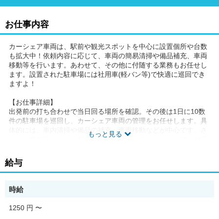
お仕事内容
カーシェア車両は、駅前や観光スポットを中心に設置個所や台数
も拡大中！依頼内容に応じて、車両の簡易清掃や備品補充、車両
移動等を行います。あわせて、その他に付随する業務もお任せし
ます。設置された駐車場には社用車(軽バン等)で快適に巡回でき
ますよ！
【お仕事詳細】
出発前の打ち合わせで当日回る場所を確認。その後は1日に10数
件の駐車場を巡回し、カーシェア車両の管理をお任せします。具
体的には、車内清掃や備品の補充、車両移動などが中心です。さ
もっと見る
らに、車載器やバッテリーの交換も行いますが、マニュアルが完
備されているため、安心して作業していただけます。
給与
【研修内容】
初日は会社概要や社内ルールなどの説明から始め、駐車場内の
事、使う端末や機械の操作方法などのレクチャーから始めます。
時給
難しい対応はありませんが簡単な説明後は、先輩について実際の
対応や作業を見ながら覚えていきます。対応に沿ったマニュアル
1250 円
〜
があり、見返す事も出来ますし、先輩達もしっかりフォローして