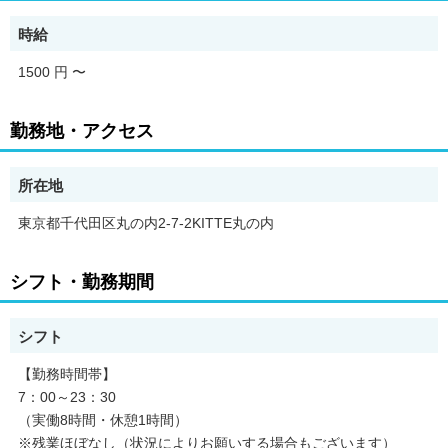
初日は会社概要や社内ルールなどから始めます。その後、少しず
つ管理室の業務や警備の座学研修を行ったら、先輩と一緒に実際
時給
の対応について研修をしていきます。対応に沿ったマニュアルも
ありますので見返す事も出来ますし、先輩達もしっかりフォロー
1500 円
〜
していきますので安心して業務を習得できます！
勤務地・アクセス
所在地
東京都千代田区丸の内2-7-2KITTE丸の内
シフト・勤務期間
シフト
【勤務時間帯】
7：00～23：30
（実働8時間・休憩1時間）
※残業ほぼなし（状況によりお願いする場合もございます）