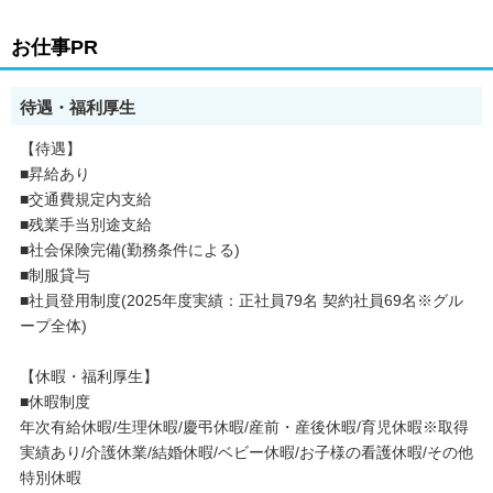
お仕事PR
待遇・福利厚生
【待遇】
■昇給あり
■交通費規定内支給
■残業手当別途支給
■社会保険完備(勤務条件による)
■制服貸与
■社員登用制度(2025年度実績：正社員79名 契約社員69名※グル
ープ全体)
【休暇・福利厚生】
■休暇制度
年次有給休暇/生理休暇/慶弔休暇/産前・産後休暇/育児休暇※取得
実績あり/介護休業/結婚休暇/ベビー休暇/お子様の看護休暇/その他
特別休暇