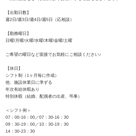
【出勤日数】
週2日/週3日/週4日/週5日（応相談）
【勤務曜日】
日曜/月曜/火曜/水曜/木曜/金曜/土曜
ご希望の曜日など面接でお気軽にご相談ください♪
【休日】
シフト制（1ヶ月毎に作成）
他、施設休業日に準ずる
年次有給休暇あり
特別休暇（結婚、配偶者の出産、弔事）
＜シフト例＞
07：00-16：00／07：30-16：30
09：30-19：00／10：30-19：30
14：30-23：30