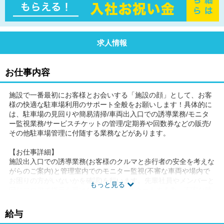
求人情報
お仕事内容
施設で一番最初にお客様とお会いする「施設の顔」として、お客
様の快適な駐車場利用のサポート全般をお願いします！具体的に
は、駐車場の見回りや簡易清掃/車両出入口での誘導業務/モニタ
ー監視業務/サービスチケットの管理/定期券や回数券などの販売/
その他駐車場管理に付随する業務などがあります。
【お仕事詳細】
施設出入口での誘導業務(お客様のクルマと歩行者の安全を考えな
がらのご案内)と管理室内でのモニター監視(不審な車両や場内で
お困りの方がいないかを確認)を行います。先輩社員やメンバーと
もっと見る
同じフロアで指示を受けながら研修をスタートする為、不安な時
には確認しながら進められます。
給与
【研修内容】