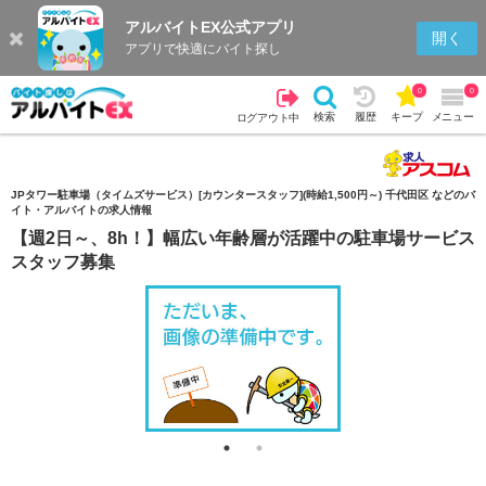
アルバイトEX公式アプリ
検索
キープを見る
履歴
開く
アプリで快適にバイト探し
0
0
検索
履歴
キープ
メニュー
ログアウト中
JPタワー駐車場（タイムズサービス）[カウンタースタッフ](時給1,500円～) 千代田区 などのバ
イト・アルバイトの求人情報
【週2日～、8h！】幅広い年齢層が活躍中の駐車場サービス
スタッフ募集