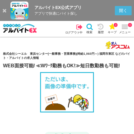
アルバイトEX公式アプリ
検索
キープを見る
履歴
開く
アプリで快適にバイト探し
0
0
検索
履歴
キープ
メニュー
ログアウト中
株式会社シーエル 東浜センター[一般事務・営業事務](時給1,060円～) 福岡市東区 などのバイ
ト・アルバイトの求人情報
WEB面接可能/ ≪Wﾜｰｸ勤務もOK!≫短日数勤務も可能!