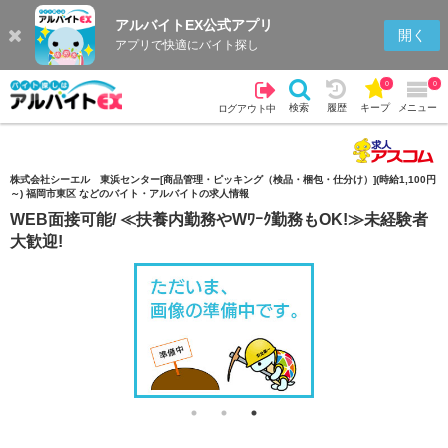
アルバイトEX公式アプリ
検索
キープを見る
履歴
開く
アプリで快適にバイト探し
0
0
検索
履歴
キープ
メニュー
ログアウト中
株式会社シーエル 東浜センター[商品管理・ピッキング（検品・梱包・仕分け）](時給1,100円
～) 福岡市東区 などのバイト・アルバイトの求人情報
WEB面接可能/ ≪扶養内勤務やWﾜｰｸ勤務もOK!≫未経験者
大歓迎!