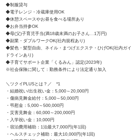
◆制服貸与
◆電子レンジ・冷蔵庫使用OK
◆休憩スペースやお昼を食べる場所あり
◆お弁当持参OK
◆母(父)子育児手当(満18歳未満のお子さん…1万円)
◆副業・ダブルワークOK(社内規程あり)
◆髪色・髪型自由、ネイル・まつげエクステ・ひげOK(社内ガイ
ドラインあり)
◆子育てサポート企業「くるみん」認定(2023年)
※社会保険に関して：勤務条件により法定通り加入
＼ツクイPLUSとは？／ *1
・結婚祝い/出生祝い金：5,000～20,000円
・傷病見舞金給付：5,000～50,000円
・弔慰金：5,000～500,000円
・災害見舞金：60,000～200,000円
・入学祝い金：10,000円
・宿泊費用補助：1泊最大7,000円(年1回)
・ヘルスチェック補助：最大10,000円(年1回)