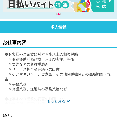
求人情報
お仕事内容
※お客様やご家族に対する生活上の相談援助
※個別援助計画作成、および実施、評価
※契約などの各種手続き
※サービス担当者会議への出席
※ケアマネジャー、ご家族、その他関係機関との連絡調整・報
告
※事務業務
※介護業務、送迎時の添乗業務など
◆従事すべき業務の変更の範囲 なし
もっと見る
◆勤務場所の変更の範囲 なし
◆有期労働契約を更新する場合の基準(通算契約期間または更新回
数の上限)就業規則に定める禁止行為・懲戒事由等に該当しない場
給与