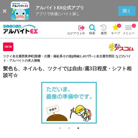
アルバイトEX公式アプリ
検索
キープを見る
履歴
開く
アプリで快適にバイト探し
0
0
検索
履歴
キープ
メニュー
ログアウト中
NEW
ツクイ名古屋西東岸町[医療・介護・福祉系その他](時給1,407円～) 名古屋市西区 などのバイ
ト・アルバイトの求人情報
髪色も、ネイルも、ツクイでは自由♪週3日程度・シフト相
談可☆