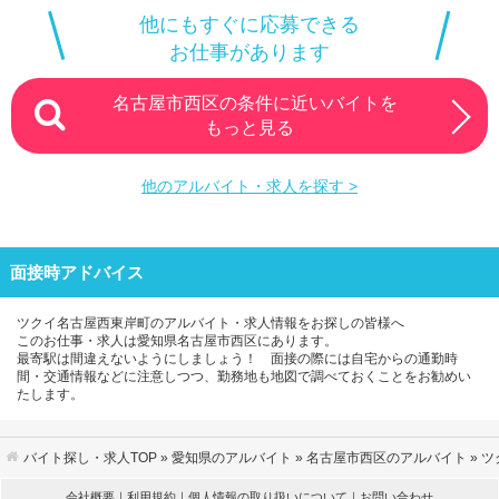
他にもすぐに応募できる
お仕事があります
名古屋市西区の条件に近いバイトを
もっと見る
他のアルバイト・求人を探す >
面接時アドバイス
ツクイ名古屋西東岸町のアルバイト・求人情報をお探しの皆様へ
このお仕事・求人は愛知県名古屋市西区にあります。
最寄駅は間違えないようにしましょう！ 面接の際には自宅からの通勤時
間・交通情報などに注意しつつ、勤務地も地図で調べておくことをお勧めい
たします。
バイト探し・求人TOP
»
愛知県のアルバイト
»
名古屋市西区のアルバイト
» 
会社概要
｜
利用規約
｜
個人情報の取り扱いについて
｜
お問い合わせ