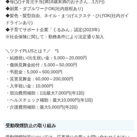
◆母(父)子育児手当(満18歳未満のお子さん…1万円)
◆副業・ダブルワークOK(社内規程あり)
◆髪色・髪型自由、ネイル・まつげエクステ・ひげOK(社内ガイ
ドラインあり)
◆子育てサポート企業「くるみん」認定(2023年)
※社会保険に関して：勤務条件により法定通り加入
＼ツクイPLUSとは？／ *1
・結婚祝い/出生祝い金：5,000～20,000円
・傷病見舞金給付：5,000～50,000円
・弔慰金：5,000～500,000円
・災害見舞金：60,000～200,000円
・入学祝い金：10,000円
・宿泊費用補助：1泊最大7,000円(年1回)
・ヘルスチェック補助：最大10,000円(年1回)
・介護費用補助：最大5,000円(年2回)
受動喫煙防止の取り組み
受動喫煙対策については、応募後に企業へお問い合わせください