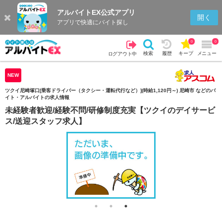
アルバイトEX公式アプリ
検索
キープを見る
履歴
開く
アプリで快適にバイト探し
0
0
検索
履歴
キープ
メニュー
ログアウト中
NEW
ツクイ尼崎塚口[乗客ドライバー（タクシー・運転代行など）](時給1,120円～) 尼崎市 などのバ
イト・アルバイトの求人情報
未経験者歓迎/経験不問/研修制度充実【ツクイのデイサービ
ス/送迎スタッフ求人】