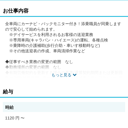
お仕事内容
全車両にカーナビ・バックモニター付き！添乗職員が同乗します
ので安心して始められます。
※デイサービスを利用されるお客様の送迎業務
※専用車両(キャラバン・ハイエース)の運転、各種点検
※乗降時の介護補助(歩行介助・車いす移動時など)
※その他送迎表の作成、車両清掃作業など
◆従事すべき業務の変更の範囲 なし
◆勤務場所の変更の範囲 なし
◆有期労働契約を更新する場合の基準(通算契約期間または更新回
もっと見る
数の上限)就業規則に定める禁止行為・懲戒事由等に該当しない場
合。更新上限なし。
◆ご希望があれば、通勤可能な範囲内で同一求人を掲載している
給与
他事業所も併せて選考が可能です。
時給
1120 円
〜