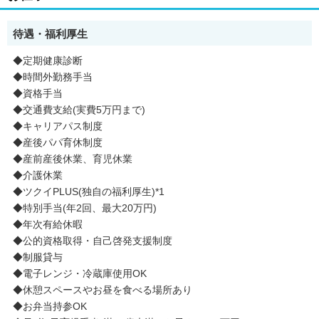
待遇・福利厚生
◆定期健康診断
◆時間外勤務手当
◆資格手当
◆交通費支給(実費5万円まで)
◆キャリアパス制度
◆産後パパ育休制度
◆産前産後休業、育児休業
◆介護休業
◆ツクイPLUS(独自の福利厚生)*1
◆特別手当(年2回、最大20万円)
◆年次有給休暇
◆公的資格取得・自己啓発支援制度
◆制服貸与
◆電子レンジ・冷蔵庫使用OK
◆休憩スペースやお昼を食べる場所あり
◆お弁当持参OK