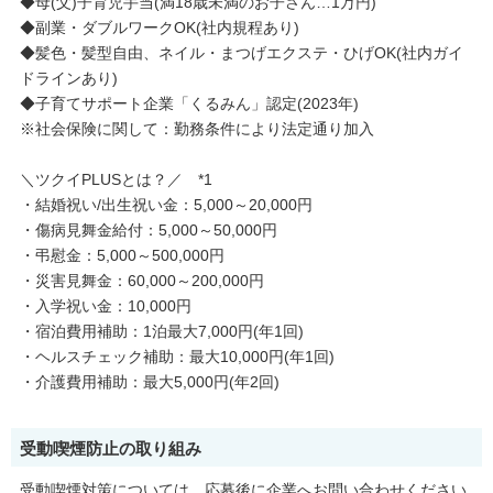
◆母(父)子育児手当(満18歳未満のお子さん…1万円)
◆副業・ダブルワークOK(社内規程あり)
◆髪色・髪型自由、ネイル・まつげエクステ・ひげOK(社内ガイ
ドラインあり)
◆子育てサポート企業「くるみん」認定(2023年)
※社会保険に関して：勤務条件により法定通り加入
＼ツクイPLUSとは？／ *1
・結婚祝い/出生祝い金：5,000～20,000円
・傷病見舞金給付：5,000～50,000円
・弔慰金：5,000～500,000円
・災害見舞金：60,000～200,000円
・入学祝い金：10,000円
・宿泊費用補助：1泊最大7,000円(年1回)
・ヘルスチェック補助：最大10,000円(年1回)
・介護費用補助：最大5,000円(年2回)
受動喫煙防止の取り組み
受動喫煙対策については、応募後に企業へお問い合わせください