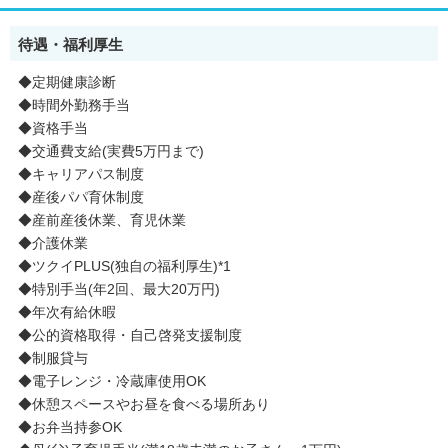
待遇・福利厚生
◆定期健康診断
◆時間外勤務手当
◆資格手当
◆交通費支給(実費5万円まで)
◆キャリアパス制度
◆産後パパ育休制度
◆産前産後休業、育児休業
◆介護休業
◆ツクイPLUS(独自の福利厚生)*1
◆特別手当(年2回、最大20万円)
◆年次有給休暇
◆公的資格取得・自己啓発支援制度
◆制服貸与
◆電子レンジ・冷蔵庫使用OK
◆休憩スペースやお昼を食べる場所あり
◆お弁当持参OK