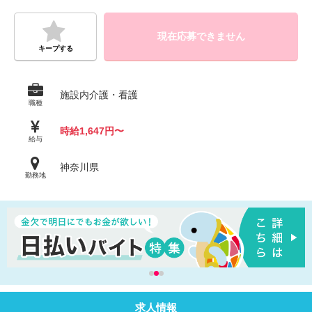
現在応募できません
キープする
施設内介護・看護
職種
時給1,647円〜
給与
神奈川県
勤務地
求人情報