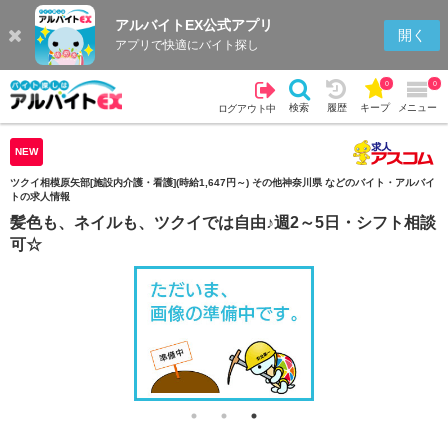
アルバイトEX公式アプリ
検索
キープを見る
履歴
開く
アプリで快適にバイト探し
0
0
検索
履歴
キープ
メニュー
ログアウト中
NEW
ツクイ相模原矢部[施設内介護・看護](時給1,647円～) その他神奈川県 などのバイト・アルバイ
トの求人情報
髪色も、ネイルも、ツクイでは自由♪週2～5日・シフト相談
可☆