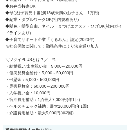
◆お弁当持参OK
◆母(父)子育児手当(満18歳未満のお子さん…1万円)
◆副業・ダブルワークOK(社内規程あり)
◆髪色・髪型自由、ネイル・まつげエクステ・ひげOK(社内ガイ
ドラインあり)
◆子育てサポート企業「くるみん」認定(2023年)
※社会保険に関して：勤務条件により法定通り加入
＼ツクイPLUSとは？／ *1
・結婚祝い/出生祝い金：5,000～20,000円
・傷病見舞金給付：5,000～50,000円
・弔慰金：5,000～500,000円
・災害見舞金：60,000～200,000円
・入学祝い金：10,000円
・宿泊費用補助：1泊最大7,000円(年1回)
・ヘルスチェック補助：最大10,000円(年1回)
・介護費用補助：最大5,000円(年2回)