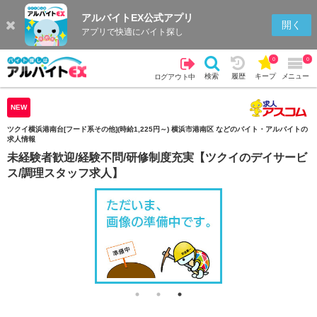
アルバイトEX公式アプリ
検索
キープを見る
履歴
開く
アプリで快適にバイト探し
0
0
検索
履歴
キープ
メニュー
ログアウト中
NEW
ツクイ横浜港南台[フード系その他](時給1,225円～) 横浜市港南区 などのバイト・アルバイトの
求人情報
未経験者歓迎/経験不問/研修制度充実【ツクイのデイサービ
ス/調理スタッフ求人】