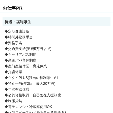
お仕事PR
待遇・福利厚生
◆定期健康診断
◆時間外勤務手当
◆資格手当
◆交通費支給(実費5万円まで)
◆キャリアパス制度
◆産後パパ育休制度
◆産前産後休業、育児休業
◆介護休業
◆ツクイPLUS(独自の福利厚生)*1
◆特別手当(年2回、最大20万円)
◆年次有給休暇
◆公的資格取得・自己啓発支援制度
◆制服貸与
◆電子レンジ・冷蔵庫使用OK
◆休憩スペースやお昼を食べる場所あり