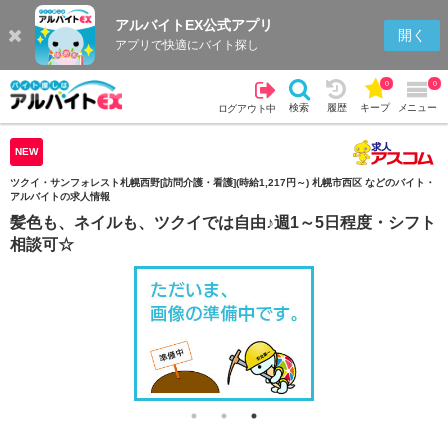
アルバイトEX公式アプリ
検索
キープを見る
履歴
開く
アプリで快適にバイト探し
0
0
検索
履歴
キープ
メニュー
ログアウト中
NEW
ツクイ・サンフォレスト札幌西野[訪問介護・看護](時給1,217円～) 札幌市西区 などのバイト・
アルバイトの求人情報
髪色も、ネイルも、ツクイでは自由♪週1～5日程度・シフト
相談可☆