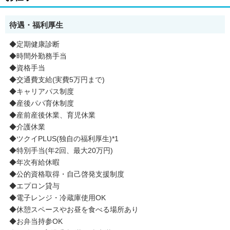
待遇・福利厚生
◆定期健康診断
◆時間外勤務手当
◆資格手当
◆交通費支給(実費5万円まで)
◆キャリアパス制度
◆産後パパ育休制度
◆産前産後休業、育児休業
◆介護休業
◆ツクイPLUS(独自の福利厚生)*1
◆特別手当(年2回、最大20万円)
◆年次有給休暇
◆公的資格取得・自己啓発支援制度
◆エプロン貸与
◆電子レンジ・冷蔵庫使用OK
◆休憩スペースやお昼を食べる場所あり
◆お弁当持参OK