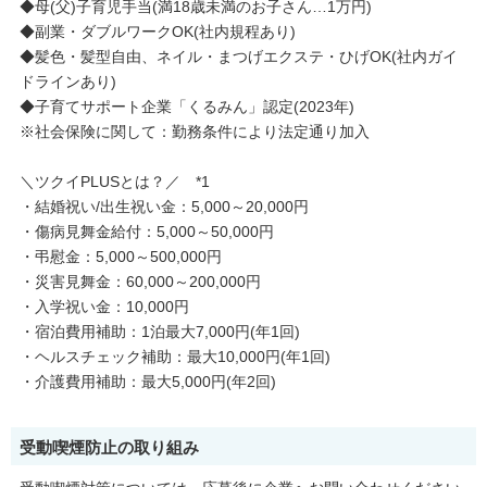
◆母(父)子育児手当(満18歳未満のお子さん…1万円)
◆副業・ダブルワークOK(社内規程あり)
◆髪色・髪型自由、ネイル・まつげエクステ・ひげOK(社内ガイ
ドラインあり)
◆子育てサポート企業「くるみん」認定(2023年)
※社会保険に関して：勤務条件により法定通り加入
＼ツクイPLUSとは？／ *1
・結婚祝い/出生祝い金：5,000～20,000円
・傷病見舞金給付：5,000～50,000円
・弔慰金：5,000～500,000円
・災害見舞金：60,000～200,000円
・入学祝い金：10,000円
・宿泊費用補助：1泊最大7,000円(年1回)
・ヘルスチェック補助：最大10,000円(年1回)
・介護費用補助：最大5,000円(年2回)
受動喫煙防止の取り組み