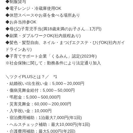
◆制服貸与
◆電子レンジ・冷蔵庫使用OK
◆休憩スペースやお昼を食べる場所あり
◆お弁当持参OK
◆母(父)子育児手当(満18歳未満のお子さん…1万円)
◆副業・ダブルワークOK(社内規程あり)
◆髪色・髪型自由、ネイル・まつげエクステ・ひげOK(社内ガイ
ドラインあり)
◆子育てサポート企業「くるみん」認定(2023年)
※社会保険に関して：勤務条件により法定通り加入
＼ツクイPLUSとは？／ *1
・結婚祝い/出生祝い金：5,000～20,000円
・傷病見舞金給付：5,000～50,000円
・弔慰金：5,000～500,000円
・災害見舞金：60,000～200,000円
・入学祝い金：10,000円
・宿泊費用補助：1泊最大7,000円(年1回)
・ヘルスチェック補助：最大10,000円(年1回)
・介護費用補助：最大5,000円(年2回)