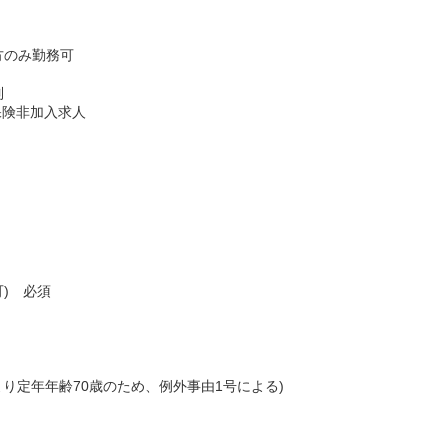
片方のみ勤務可
制
保険非加入求人
可) 必須
より定年年齢70歳のため、例外事由1号による)