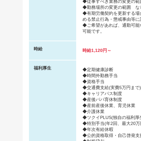
◆従事すべき業務の変更の範
◆勤務場所の変更の範囲 な
◆有期労働契約を更新する場
める禁止行為・懲戒事由等に
◆ご希望があれば、通勤可能
可能です。
時給
時給1,120円～
福利厚生
◆定期健康診断
◆時間外勤務手当
◆資格手当
◆交通費支給(実費5万円まで)
◆キャリアパス制度
◆産後パパ育休制度
◆産前産後休業、育児休業
◆介護休業
◆ツクイPLUS(独自の福利厚生
◆特別手当(年2回、最大20万
◆年次有給休暇
◆公的資格取得・自己啓発支