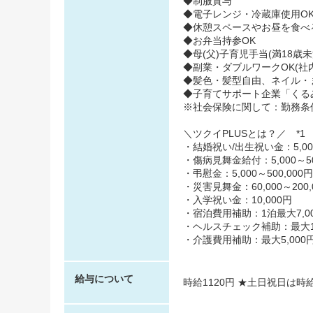
◆制服貸与
◆電子レンジ・冷蔵庫使用O
◆休憩スペースやお昼を食べ
◆お弁当持参OK
◆母(父)子育児手当(満18歳
◆副業・ダブルワークOK(社
◆髪色・髪型自由、ネイル・
◆子育てサポート企業「くるみん
※社会保険に関して：勤務条
＼ツクイPLUSとは？／ *1
・結婚祝い/出生祝い金：5,000
・傷病見舞金給付：5,000～50
・弔慰金：5,000～500,000円
・災害見舞金：60,000～200,
・入学祝い金：10,000円
・宿泊費用補助：1泊最大7,00
・ヘルスチェック補助：最大10,
・介護費用補助：最大5,000円
給与について
時給1120円 ★土日祝日は時