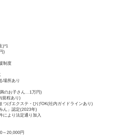
)*1
円)
援制度
K
る場所あり
未満のお子さん…1万円)
内規程あり)
まつげエクステ・ひげOK(社内ガイドラインあり)
」認定(2023年)
件により法定通り加入
～20,000円