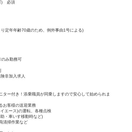
可) 必須
より定年年齢70歳のため、例外事由1号による)
片方のみ勤務可
制
保険非加入求人
ニター付き！添乗職員が同乗しますので安心して始められま
るお客様の送迎業務
イエース)の運転、各種点検
助・車いす移動時など)
両清掃作業など