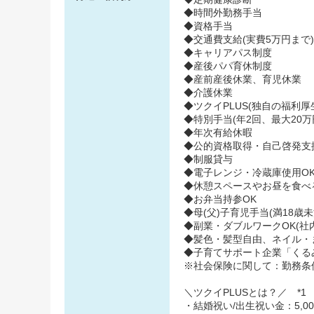
◆時間外勤務手当
◆資格手当
◆交通費支給(実費5万円まで)
◆キャリアパス制度
◆産後パパ育休制度
◆産前産後休業、育児休業
◆介護休業
◆ツクイPLUS(独自の福利厚生
◆特別手当(年2回、最大20万
◆年次有給休暇
◆公的資格取得・自己啓発支
◆制服貸与
◆電子レンジ・冷蔵庫使用O
◆休憩スペースやお昼を食べ
◆お弁当持参OK
◆母(父)子育児手当(満18歳
◆副業・ダブルワークOK(社
◆髪色・髪型自由、ネイル・
◆子育てサポート企業「くるみん
※社会保険に関して：勤務条
＼ツクイPLUSとは？／ *1
・結婚祝い/出生祝い金：5,000