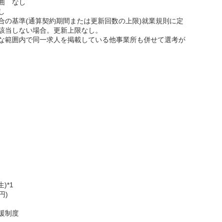
囲 なし
し
合の基準(通算契約期間または更新回数の上限)就業規則に定
該当しない場合。更新上限なし。
な範囲内で同一求人を掲載している他事業所も併せて選考が
)*1
円)
援制度