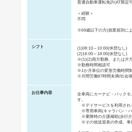
普通自動車運転免許(AT限定
＜経験＞
不問
※69歳以下の方(就業規則に
シフト
(1)08:10～10:00(休憩なし)
(2)16:00～18:00(休憩なし)
※(1)(2)両方勤務、または
※勤務時間相談可
※1か月単位の変形労働時間
※月間労働87時間未満/社会
お仕事内容
全車両にカーナビ・バックモ
す。
※デイサービスを利用され
※専用車両(キャラバン・ハ
※乗降時の介護補助(歩行介
※その他送迎表の作成、車