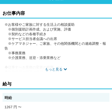
お仕事内容
※お客様やご家族に対する生活上の相談援助
※個別援助計画作成、および実施、評価
※契約などの各種手続き
※サービス担当者会議への出席
※ケアマネジャー、ご家族、その他関係機関との連絡調整・報
告
※事務業務
※介護業務、送迎・添乗業務など
◆従事すべき業務の変更の範囲 なし
もっと見る
◆勤務場所の変更の範囲 なし
◆有期労働契約を更新する場合の基準(通算契約期間または更新回
数の上限)就業規則に定める禁止行為・懲戒事由等に該当しない場
給与
合。更新上限なし。
◆ご希望があれば、通勤可能な範囲内で同一求人を掲載している
他事業所も併せて選考が可能です。
時給
1267 円
〜