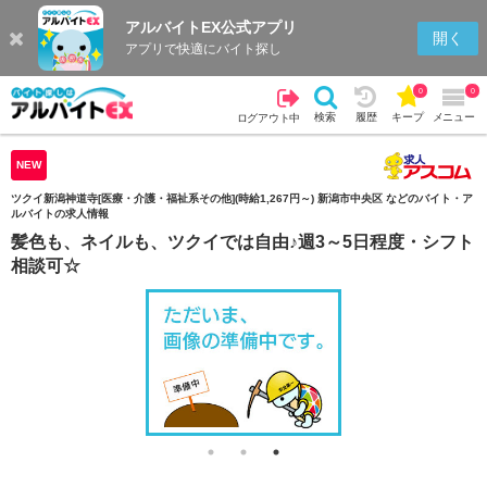
アルバイトEX公式アプリ
検索
キープを見る
履歴
開く
アプリで快適にバイト探し
0
0
検索
履歴
キープ
メニュー
ログアウト中
NEW
ツクイ新潟神道寺[医療・介護・福祉系その他](時給1,267円～) 新潟市中央区 などのバイト・ア
ルバイトの求人情報
髪色も、ネイルも、ツクイでは自由♪週3～5日程度・シフト
相談可☆