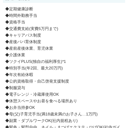
◆定期健康診断
◆時間外勤務手当
◆資格手当
◆交通費支給(実費5万円まで)
◆キャリアパス制度
◆産後パパ育休制度
◆産前産後休業、育児休業
◆介護休業
◆ツクイPLUS(独自の福利厚生)*1
◆特別手当(年2回、最大20万円)
◆年次有給休暇
◆公的資格取得・自己啓発支援制度
◆制服貸与
◆電子レンジ・冷蔵庫使用OK
◆休憩スペースやお昼を食べる場所あり
◆お弁当持参OK
◆母(父)子育児手当(満18歳未満のお子さん…1万円)
◆副業・ダブルワークOK(社内規程あり)
◆髪色・髪型自由、ネイル・まつげエクステ・ひげOK(社内ガイ