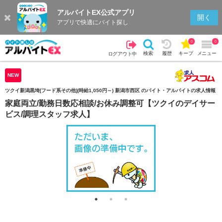
アルバイトEX公式アプリ
検索
キープを見る
履歴
開く
アプリで快適にバイト探し
0
0
検索
履歴
キープ
メニュー
ログアウト中
NEW
ツクイ新潟黒埼[フード系その他](時給1,050円～) 新潟市西区 のバイト・アルバイトの求人情報
家庭両立/勤務日数応相談/お休み調整可【ツクイのデイサー
ビス/調理スタッフ求人】