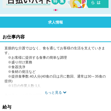
求人情報
お仕事内容
直接的な介護ではなく、食を通してお客様の生活を支えていきま
す。
※お客様に提供する食事の簡単な調理
※盛り付け業務
※食器洗浄
※食材の発注など
※提供食事数:40人分(40食の日は月に数回、通常は30～35食の
提供)
※1日の作業人数:1人
もっと見る
◆従事すべき業務の変更の範囲 なし
◆勤務場所の変更の範囲 なし
◆有期労働契約を更新する場合の基準(通算契約期間または更新回
給与
数の上限)就業規則に定める禁止行為・懲戒事由等に該当しない場