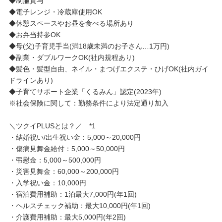
◆制服貸与
◆電子レンジ・冷蔵庫使用OK
◆休憩スペースやお昼を食べる場所あり
◆お弁当持参OK
◆母(父)子育児手当(満18歳未満のお子さん…1万円)
◆副業・ダブルワークOK(社内規程あり)
◆髪色・髪型自由、ネイル・まつげエクステ・ひげOK(社内ガイ
ドラインあり)
◆子育てサポート企業「くるみん」認定(2023年)
※社会保険に関して：勤務条件により法定通り加入
＼ツクイPLUSとは？／ *1
・結婚祝い/出生祝い金：5,000～20,000円
・傷病見舞金給付：5,000～50,000円
・弔慰金：5,000～500,000円
・災害見舞金：60,000～200,000円
・入学祝い金：10,000円
・宿泊費用補助：1泊最大7,000円(年1回)
・ヘルスチェック補助：最大10,000円(年1回)
・介護費用補助：最大5,000円(年2回)