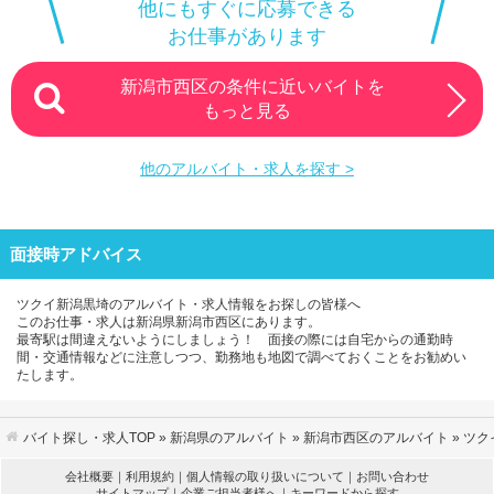
他にもすぐに応募できる
お仕事があります
新潟市西区の条件に近いバイトを
もっと見る
他のアルバイト・求人を探す >
面接時アドバイス
ツクイ新潟黒埼のアルバイト・求人情報をお探しの皆様へ
このお仕事・求人は新潟県新潟市西区にあります。
最寄駅は間違えないようにしましょう！ 面接の際には自宅からの通勤時
間・交通情報などに注意しつつ、勤務地も地図で調べておくことをお勧めい
たします。
バイト探し・求人TOP
»
新潟県のアルバイト
»
新潟市西区のアルバイト
» ツ
会社概要
｜
利用規約
｜
個人情報の取り扱いについて
｜
お問い合わせ
サイトマップ
｜
企業ご担当者様へ
｜
キーワードから探す