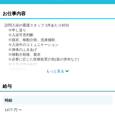
お仕事内容
訪問入浴の看護スタッフ:1件あたり60分
※申し送り
※入浴可否判断
※脱衣、移動介助、洗身補助
※入浴中のコミュニケーション
※身体のふきあげ
※移動介助後、着衣
※必要に応じた医療処置介助(薬の塗布など)
※ドライヤーかけ
※体調確認
もっと見る
※その他記録、備品管理など
◆従事すべき業務の変更の範囲 なし
給与
◆勤務場所の変更の範囲 なし
◆有期労働契約を更新する場合の基準(通算契約期間または更新回
数の上限)就業規則に定める禁止行為・懲戒事由等に該当しない場
時給
合。更新上限なし。
◆ご希望があれば、通勤可能な範囲内で同一求人を掲載している
1477 円
〜
他事業所も併せて選考が可能です。