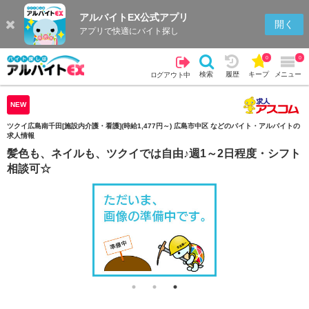
アルバイトEX公式アプリ
検索
キープを見る
履歴
開く
アプリで快適にバイト探し
0
0
検索
履歴
キープ
メニュー
ログアウト中
NEW
ツクイ広島南千田[施設内介護・看護](時給1,477円～) 広島市中区 などのバイト・アルバイトの
求人情報
髪色も、ネイルも、ツクイでは自由♪週1～2日程度・シフト
相談可☆