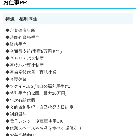
お仕事PR
待遇・福利厚生
◆定期健康診断
◆時間外勤務手当
◆資格手当
◆交通費支給(実費5万円まで)
◆キャリアパス制度
◆産後パパ育休制度
◆産前産後休業、育児休業
◆介護休業
◆ツクイPLUS(独自の福利厚生)*1
◆特別手当(年2回、最大20万円)
◆年次有給休暇
◆公的資格取得・自己啓発支援制度
◆制服貸与
◆電子レンジ・冷蔵庫使用OK
◆休憩スペースやお昼を食べる場所あり
◆お弁当持参OK