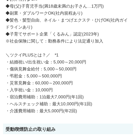
◆母(父)子育児手当(満18歳未満のお子さん…1万円)
◆副業・ダブルワークOK(社内規程あり)
◆髪色・髪型自由、ネイル・まつげエクステ・ひげOK(社内ガイ
ドラインあり)
◆子育てサポート企業「くるみん」認定(2023年)
※社会保険に関して：勤務条件により法定通り加入
＼ツクイPLUSとは？／ *1
・結婚祝い/出生祝い金：5,000～20,000円
・傷病見舞金給付：5,000～50,000円
・弔慰金：5,000～500,000円
・災害見舞金：60,000～200,000円
・入学祝い金：10,000円
・宿泊費用補助：1泊最大7,000円(年1回)
・ヘルスチェック補助：最大10,000円(年1回)
・介護費用補助：最大5,000円(年2回)
受動喫煙防止の取り組み