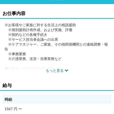
お仕事内容
※お客様やご家族に対する生活上の相談援助
※個別援助計画作成、および実施、評価
※契約などの各種手続き
※サービス担当者会議への出席
※ケアマネジャー、ご家族、その他関係機関との連絡調整・報
告
※事務業務
※介護業務、送迎・添乗業務など
◆従事すべき業務の変更の範囲 なし
もっと見る
◆勤務場所の変更の範囲 なし
◆有期労働契約を更新する場合の基準(通算契約期間または更新回
数の上限)就業規則に定める禁止行為・懲戒事由等に該当しない場
給与
合。更新上限なし。
◆ご希望があれば、通勤可能な範囲内で同一求人を掲載している
他事業所も併せて選考が可能です。
時給
1567 円
〜