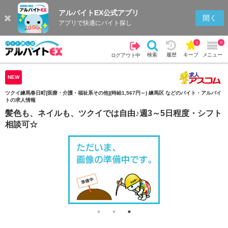
アルバイトEX公式アプリ
検索
キープを見る
履歴
開く
アプリで快適にバイト探し
0
0
検索
履歴
キープ
メニュー
ログアウト中
NEW
ツクイ練馬春日町[医療・介護・福祉系その他](時給1,567円～) 練馬区 などのバイト・アルバイ
トの求人情報
髪色も、ネイルも、ツクイでは自由♪週3～5日程度・シフト
相談可☆