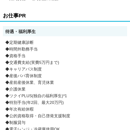
お仕事PR
待遇・福利厚生
◆定期健康診断
◆時間外勤務手当
◆資格手当
◆交通費支給(実費5万円まで)
◆キャリアパス制度
◆産後パパ育休制度
◆産前産後休業、育児休業
◆介護休業
◆ツクイPLUS(独自の福利厚生)*1
◆特別手当(年2回、最大20万円)
◆年次有給休暇
◆公的資格取得・自己啓発支援制度
◆制服貸与
◆電子レンジ・冷蔵庫使用OK