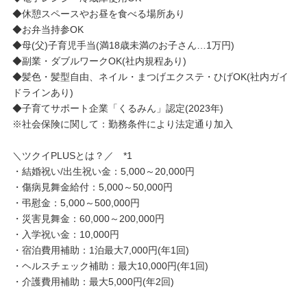
◆休憩スペースやお昼を食べる場所あり
◆お弁当持参OK
◆母(父)子育児手当(満18歳未満のお子さん…1万円)
◆副業・ダブルワークOK(社内規程あり)
◆髪色・髪型自由、ネイル・まつげエクステ・ひげOK(社内ガイ
ドラインあり)
◆子育てサポート企業「くるみん」認定(2023年)
※社会保険に関して：勤務条件により法定通り加入
＼ツクイPLUSとは？／ *1
・結婚祝い/出生祝い金：5,000～20,000円
・傷病見舞金給付：5,000～50,000円
・弔慰金：5,000～500,000円
・災害見舞金：60,000～200,000円
・入学祝い金：10,000円
・宿泊費用補助：1泊最大7,000円(年1回)
・ヘルスチェック補助：最大10,000円(年1回)
・介護費用補助：最大5,000円(年2回)