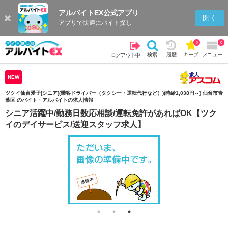
アルバイトEX公式アプリ
検索
キープを見る
履歴
開く
アプリで快適にバイト探し
0
0
検索
履歴
キープ
メニュー
ログアウト中
NEW
ツクイ仙台愛子[シニア](乗客ドライバー（タクシー・運転代行など）)(時給1,038円～) 仙台市青
葉区 のバイト・アルバイトの求人情報
シニア活躍中/勤務日数応相談/運転免許があればOK【ツク
イのデイサービス/送迎スタッフ求人】