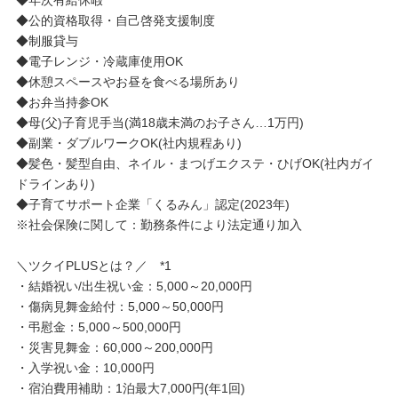
◆公的資格取得・自己啓発支援制度
◆制服貸与
◆電子レンジ・冷蔵庫使用OK
◆休憩スペースやお昼を食べる場所あり
◆お弁当持参OK
◆母(父)子育児手当(満18歳未満のお子さん…1万円)
◆副業・ダブルワークOK(社内規程あり)
◆髪色・髪型自由、ネイル・まつげエクステ・ひげOK(社内ガイ
ドラインあり)
◆子育てサポート企業「くるみん」認定(2023年)
※社会保険に関して：勤務条件により法定通り加入
＼ツクイPLUSとは？／ *1
・結婚祝い/出生祝い金：5,000～20,000円
・傷病見舞金給付：5,000～50,000円
・弔慰金：5,000～500,000円
・災害見舞金：60,000～200,000円
・入学祝い金：10,000円
・宿泊費用補助：1泊最大7,000円(年1回)