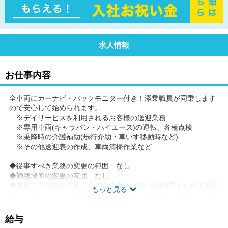
求人情報
お仕事内容
全車両にカーナビ・バックモニター付き！添乗職員が同乗します
ので安心して始められます。
※デイサービスを利用されるお客様の送迎業務
※専用車両(キャラバン・ハイエース)の運転、各種点検
※乗降時の介護補助(歩行介助・車いす移動時など)
※その他送迎表の作成、車両清掃作業など
◆従事すべき業務の変更の範囲 なし
◆勤務場所の変更の範囲 なし
◆有期労働契約を更新する場合の基準(通算契約期間または更新回
もっと見る
数の上限)就業規則に定める禁止行為・懲戒事由等に該当しない場
合。更新上限なし。
◆ご希望があれば、通勤可能な範囲内で同一求人を掲載している
給与
他事業所も併せて選考が可能です。