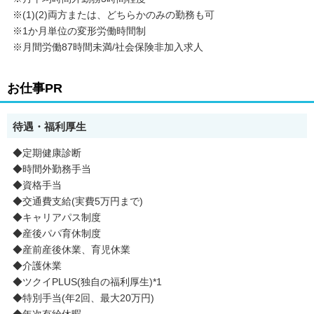
※(1)(2)両方または、どちらかのみの勤務も可
※1か月単位の変形労働時間制
※月間労働87時間未満/社会保険非加入求人
お仕事PR
待遇・福利厚生
◆定期健康診断
◆時間外勤務手当
◆資格手当
◆交通費支給(実費5万円まで)
◆キャリアパス制度
◆産後パパ育休制度
◆産前産後休業、育児休業
◆介護休業
◆ツクイPLUS(独自の福利厚生)*1
◆特別手当(年2回、最大20万円)
◆年次有給休暇