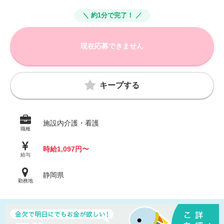
＼ 約1分で完了！ ／
現在応募できません
キープする
施設内介護・看護
職種
時給1,097円〜
給与
静岡県
勤務地