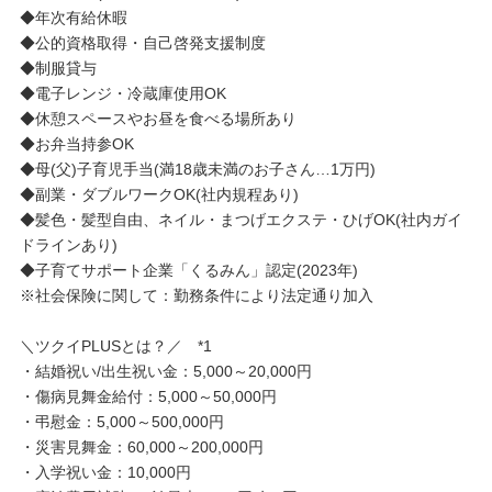
◆年次有給休暇
◆公的資格取得・自己啓発支援制度
◆制服貸与
◆電子レンジ・冷蔵庫使用OK
◆休憩スペースやお昼を食べる場所あり
◆お弁当持参OK
◆母(父)子育児手当(満18歳未満のお子さん…1万円)
◆副業・ダブルワークOK(社内規程あり)
◆髪色・髪型自由、ネイル・まつげエクステ・ひげOK(社内ガイ
ドラインあり)
◆子育てサポート企業「くるみん」認定(2023年)
※社会保険に関して：勤務条件により法定通り加入
＼ツクイPLUSとは？／ *1
・結婚祝い/出生祝い金：5,000～20,000円
・傷病見舞金給付：5,000～50,000円
・弔慰金：5,000～500,000円
・災害見舞金：60,000～200,000円
・入学祝い金：10,000円