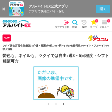
アルバイトEX公式アプリ
検索
キープを見る
履歴
開く
アプリで快適にバイト探し
0
0
検索
履歴
キープ
メニュー
ログアウト中
NEW
ツクイ富士宮西小泉[施設内介護・看護](時給1,097円～) その他静岡県 のバイト・アルバイトの
求人情報
髪色も、ネイルも、ツクイでは自由♪週3～5日程度・シフト
相談可☆