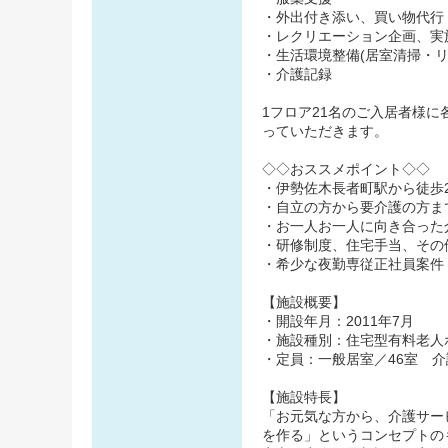
・外出付き添い、買い物代行
・レクリエーション企画、実
・生活環境整備(居室清掃・リ
・介護記録
1フロア21名のご入居者様
っていただきます。
◇◇おススメポイント◇◇
・伊勢佐木長者町駅から徒歩
・自立の方から要介護の方ま
・お一人お一人に向き合った
・研修制度、住宅手当、その
・希少な夜勤専従正社員案件
【施設概要】
・開設年月：2011年7月
・施設種別：住宅型有料老人
・定員：一般居室／46室 介
【施設特長】
「お元気な方から、介護サー
を作る」というコンセプトの