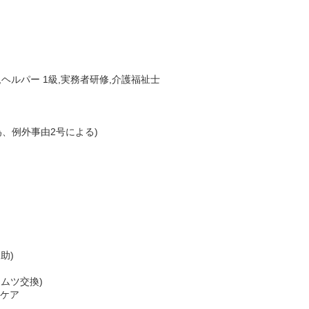
,ヘルパー 1級,実務者研修,介護福祉士
為、例外事由2号による)
助)
ムツ交換)
腔ケア