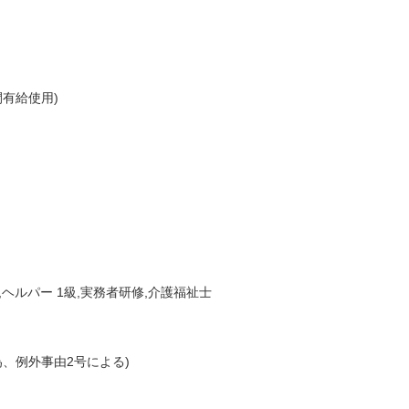
間有給使用)
,ヘルパー 1級,実務者研修,介護福祉士
為、例外事由2号による)