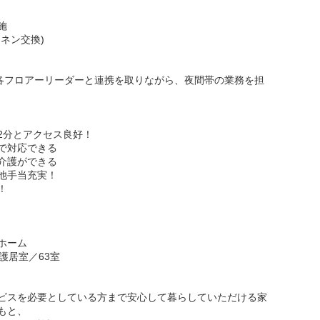
施
ネン交換)
に各フロアーリーダーと連携を取りながら、夜間帯の業務を担
2分とアクセス良好！
で対応できる
介護ができる
他手当充実！
！
ホーム
護居室／63室
ビスを必要としている方まで安心して暮らしていただける家
もと、