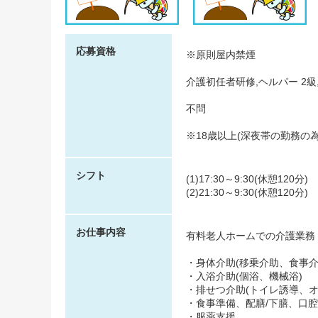
応募資格
※原則屋内禁煙
介護初任者研修,ヘルパー 2級
不問
※18歳以上(深夜帯の勤務の
シフト
(1)17:30～9:30(休憩120分)
(2)21:30～9:30(休憩120分)
お仕事内容
有料老人ホームでの介護業務
・身体介助(移乗介助、食事介
・入浴介助(個浴、機械浴)
・排せつ介助(トイレ誘導、オ
・食事準備、配膳/下膳、口
・服薬支援