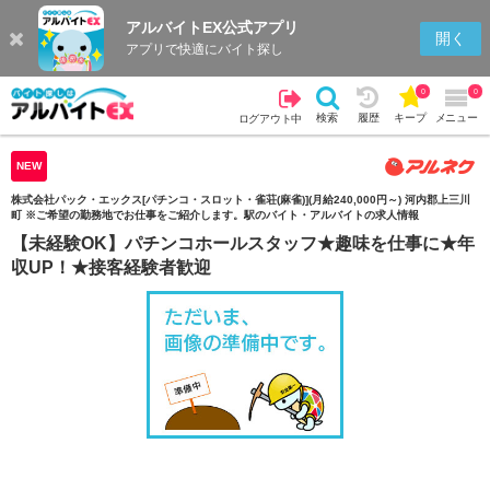
アルバイトEX公式アプリ
検索
キープを見る
履歴
開く
アプリで快適にバイト探し
0
0
検索
履歴
キープ
メニュー
ログアウト中
NEW
株式会社パック・エックス[パチンコ・スロット・雀荘(麻雀)](月給240,000円～) 河内郡上三川
町 ※ご希望の勤務地でお仕事をご紹介します。駅のバイト・アルバイトの求人情報
【未経験OK】パチンコホールスタッフ★趣味を仕事に★年
収UP！★接客経験者歓迎