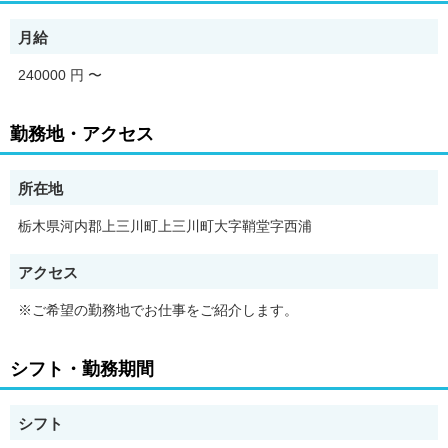
か？
月給
■パック・エックスが、あなたの"好き"を最大化
業界特化だから、遊技機への熱意を評価する企業を知ってます！
240000 円
〜
・未経験歓迎の優良企業を厳選紹介
・履歴書の書き方から面接対策まで徹底サポート
・「なぜパチンコ業界？」に説得力を持たせる方法を伝授
勤務地・アクセス
■今のパチンコ業界は、昔のイメージとは別物
原則屋内禁煙、静音設計、清潔な空間が当たり前です。
所在地
完全無料。まずはお話だけでもOK。
栃木県河内郡上三川町上三川町大字鞘堂字西浦
「本当に年収上がるの？」「業界未経験で不安」何でも相談くだ
さい。
アクセス
趣味を仕事に。無料面談で、新しいキャリアが始まります！！
※ご希望の勤務地でお仕事をご紹介します。
【35歳以下限定】
年齢制限理由：長期勤続によるキャリア形成を図る観点から、若
年者等を期間の定めのない労働契約の対象として募集・採用する
シフト・勤務期間
場合
仕事内容：
シフト
パチンコホールでの接客・運営業務をお任せします。
未経験でも安心！研修・OJTでしっかりサポート！！