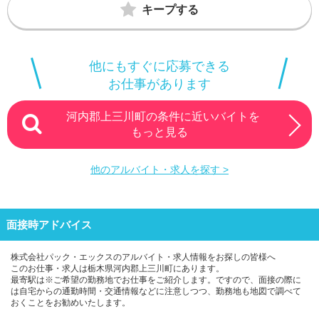
キープする
修制度あり、未経験・初心者OK、経験者・有資格者歓迎、フリー
ター歓迎、駅チカ・駅ナカ、車通勤OK、土日祝・面接可、大量募
集、ブランクOK
他にもすぐに応募できる
週5日以上、1日8時間以上
お仕事があります
《勤務時間》
早番・遅番2シフト制など
河内郡上三川町の条件に近いバイトを
※勤務先により勤務時間・シフトは異なります。
もっと見る
★★休暇制度も充実★★
他のアルバイト・求人を探す >
[福利厚生]
◆ボーナス年2回+決算ボーナス
◆寮・社宅/住宅手当/引越し手当
◆食事手当
面接時アドバイス
◆通勤手当
◆残業手当
支給あり！
株式会社パック・エックスのアルバイト・求人情報をお探しの皆様へ
このお仕事・求人は栃木県河内郡上三川町にあります。
最寄駅は※ご希望の勤務地でお仕事をご紹介します。ですので、面接の際に
[待遇・福利厚生]
は自宅からの通勤時間・交通情報などに注意しつつ、勤務地も地図で調べて
◆社会保険完備
おくことをお勧めいたします。
◆寮・社宅完備