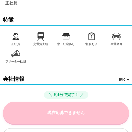
正社員
勤務地は希望エリアでOK！
各エリア内の多数店舗から、あなたに最適な企業をご紹介しま
特徴
す。
※ご紹介先の直接雇用(正社員)となります
※勤務先により待遇・福利厚生は異なります
正社員
交通費支給
寮・社宅あり
制服あり
車通勤可
勤務地：
株式会社パック・エックス
栃木県河内郡上三川町上三川町大字鞘堂字西浦
フリーター歓迎
※ご希望の勤務地でお仕事をご紹介します。
給与／勤務時間：
会社情報
（1）8：00～17：00、9：00～18：00、10：00～18：00、15：
00～24：00等の「実働8ｈ×シフト制」です。
※勤務先により勤務時間は異なります。
＼ 約1分で完了！ ／
通常月給：240000円～
勤務期間：
現在応募できません
3ヶ月以上
待遇・福利厚生・歓迎条件など：
シフト制勤務、交通費規定内支給、寮・社宅あり、制服貸与、研