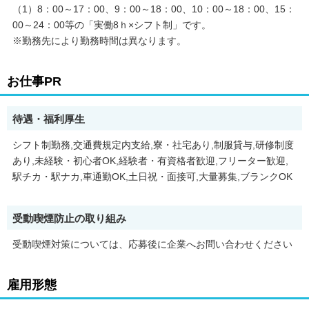
（1）8：00～17：00、9：00～18：00、10：00～18：00、15：
00～24：00等の「実働8ｈ×シフト制」です。
【具体的な業務】
■ホールでの接客・清掃
※勤務先により勤務時間は異なります。
■お客様への台のご案内・説明
■遊技機の知識を活かした顧客サポート
■機械トラブル対応・メンテナンス業務
お仕事PR
■スタッフのシフト管理・指導（慣れてきたら）
あなたの強みを活かせるポイント
待遇・福利厚生
・機種スペック、演出知識→お客様への的確なアドバイス
・新台情報への関心→業務での強みに
シフト制勤務,交通費規定内支給,寮・社宅あり,制服貸与,研修制度
・接客経験→スムーズな顧客対応
あり,未経験・初心者OK,経験者・有資格者歓迎,フリーター歓迎,
駅チカ・駅ナカ,車通勤OK,土日祝・面接可,大量募集,ブランクOK
★20代の方を中心とした若年層が活躍中！
やる気次第で昇給・昇格も可能です！女性も多数活躍中！
受動喫煙防止の取り組み
先輩がしっかりとフォローしてくれるので、心配はいりません！
最新設備も導入しているから働きやすさ◎
受動喫煙対策については、応募後に企業へお問い合わせください
将来的なキャリアパス
ホールスタッフ → 副店長 → 店長 → エリアマネージャー
雇用形態
または、企画・マーケティング・販促部門へのキャリアチェンジ
も可能！