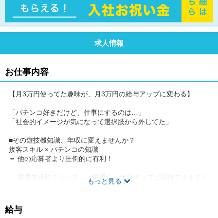
求人情報
お仕事内容
【月3万円使ってた趣味が、月3万円の給与アップに変わる】
「パチンコ好きだけど、仕事にするのは…」
「社会的イメージが気になって選択肢から外してた」
■その遊技機知識、年収に変えませんか？
接客スキル × パチンコの知識
＝ 他の応募者より圧倒的に有利！
・ 業界未経験でもパチンコ業界なら年収アップが期待できます！
もっと見る
・ 機種スペック・演出知識が"専門スキル"として評価
・ 就職した方の約70%はパチンコ未経験からスタート
給与
15兆円と娯楽産業最大規模の業界で、「好きを仕事」にしません