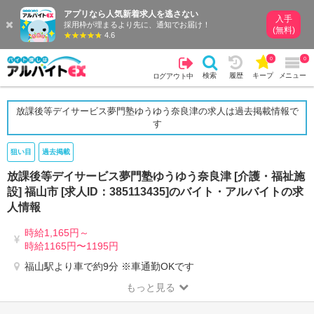
アプリなら人気新着求人を逃さない
入手
採用枠が埋まるより先に、通知でお届け！
(無料)
4.6
0
0
検索
履歴
キープ
メニュー
ログアウト中
放課後等デイサービス夢門塾ゆうゆう奈良津の求人は過去掲載情報で
す
狙い目
過去掲載
放課後等デイサービス夢門塾ゆうゆう奈良津 [介護・福祉施
設] 福山市 [求人ID：385113435]のバイト・アルバイトの求
人情報
時給1,165円～
時給1165円〜1195円
福山駅より車で約9分 ※車通勤OKです
もっと見る