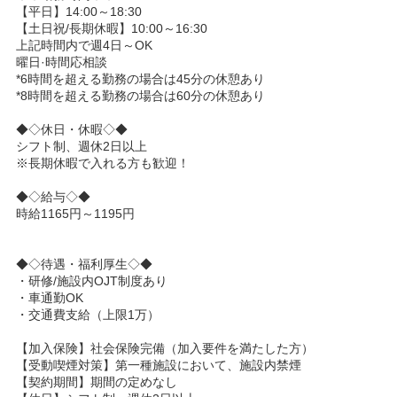
【平日】14:00～18:30
【土日祝/長期休暇】10:00～16:30
上記時間内で週4日～OK
曜日·時間応相談
*6時間を超える勤務の場合は45分の休憩あり
*8時間を超える勤務の場合は60分の休憩あり
◆◇休日・休暇◇◆
シフト制、週休2日以上
※長期休暇で入れる方も歓迎！
◆◇給与◇◆
時給1165円～1195円
◆◇待遇・福利厚生◇◆
・研修/施設内OJT制度あり
・車通勤OK
・交通費支給（上限1万）
【加入保険】社会保険完備（加入要件を満たした方）
【受動喫煙対策】第一種施設において、施設内禁煙
【契約期間】期間の定めなし