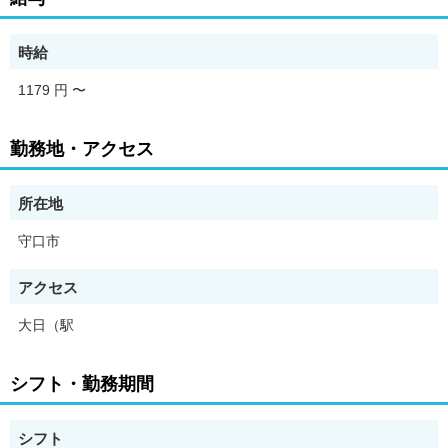
認しやすい条件です。
・残業はほとんどなく、仕事終わりの時間も確保しやすい働き方
が叶います。
時給
・通勤しやすい立地で、毎日の通勤負担を抑えやすい点も魅力で
す。
1179 円
〜
・退職金制度があり、腰を据えて長く働きたい方にも安心感があ
ります。
勤務地・アクセス
【求人の特徴】
20-50代活躍中!/グループホームの介護職・ヘルパー/≪賞与あり
≫安心の待遇◎介護職・ヘルパー
所在地
【求人のポイント】
守口市
・交通費支給
・即日勤務OK
アクセス
・主婦・主夫歓迎
・未経験者歓迎
大日（駅
・経験者歓迎
・有資格者歓迎
・社会保険完備
シフト・勤務期間
・40代以上応募可
・第二新卒歓迎
・変形労働時間制
シフト