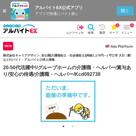
アルバイトEX公式アプリ
検索
キープを見る
履歴
開く
アプリで快適にバイト探し
0
0
検索
履歴
キープ
メニュー
ログアウト中
NEW
株式会社キャリアデザイン_非公開[介護福祉士・社会福祉士](時給1,179円～) 守口市 大日（駅
などのバイト・アルバイトの求人情報
20-50代活躍中!/グループホームの介護職・ヘルパー/賞与あ
り/安心の待遇/介護職・ヘルパー/Kcd092738