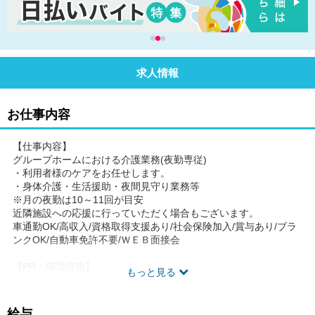
求人情報
お仕事内容
【仕事内容】
グループホームにおける介護業務(夜勤専従)
・利用者様のケアをお任せします。
・身体介護・生活援助・夜間見守り業務等
※月の夜勤は10～11回が目安
近隣施設への応援に行っていただく場合もございます。
車通勤OK/高収入/資格取得支援あり/社会保険加入/賞与あり/ブラ
ンクOK/自動車免許不要/ＷＥＢ面接会
【PR・職場情報】
もっと見る
・夜勤専従として、見守り・巡回・排せつ介助など夜間の安心を
支えるポジションです。
・時給1,179円～1,187円を目安に、夜勤手当ありなど待遇面も確
給与