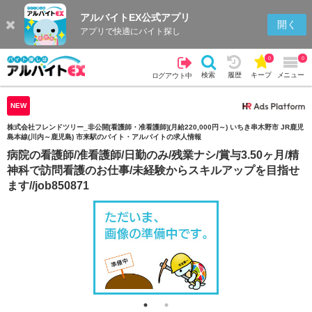
アルバイトEX公式アプリ
検索
キープを見る
履歴
開く
アプリで快適にバイト探し
0
0
検索
履歴
キープ
メニュー
ログアウト中
NEW
株式会社フレンドツリー_非公開[看護師・准看護師](月給220,000円～) いちき串木野市 JR鹿児
島本線(川内～鹿児島) 市来駅のバイト・アルバイトの求人情報
病院の看護師/准看護師/日勤のみ/残業ナシ/賞与3.50ヶ月/精
神科で訪問看護のお仕事/未経験からスキルアップを目指せ
ます//job850871