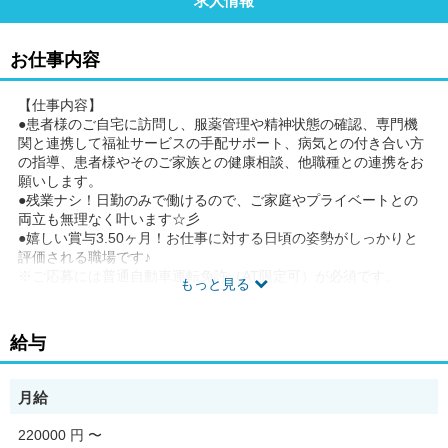
求人情報
お仕事内容
【仕事内容】
●患者様のご自宅に訪問し、服薬管理や精神状態の確認、専門機
関と連携して福祉サービスの手配サポート、病気との付き合い方
の指導、患者様やそのご家族との健康相談、他職種との連携をお
願いします。
●残業ナシ！日勤のみで働けるので、ご家庭やプライベートとの
両立も無理なく叶います☆彡
●嬉しい賞与3.50ヶ月！お仕事に対する日頃の姿勢がしっかりと
評価される職場です♪
※ご応募には普通自動車運転免許（AT限定可）が必須です。
もっと見る
この求人は人材紹介事業者の株式会社フレンドツリーが取り扱う
非公開の職業紹介求人です。
給与
応募ボタンより問い合わせ頂くと担当者よりご連絡いたします。
【PR・職場情報】
月給
ブランクOK／交通費支給／夜勤なし／残業なし／研修支援有／車
通勤ＯＫ
220000 円
〜