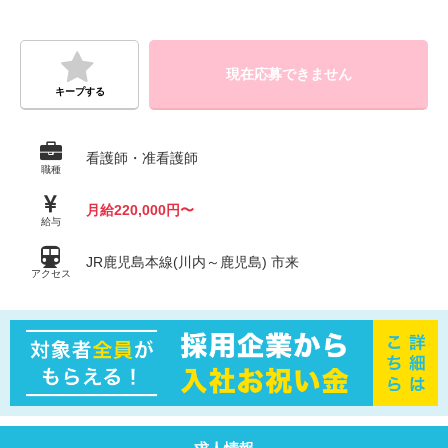
現在応募できません
キープする
看護師・准看護師
職種
月給220,000円〜
給与
JR鹿児島本線(川内～鹿児島) 市来
アクセス