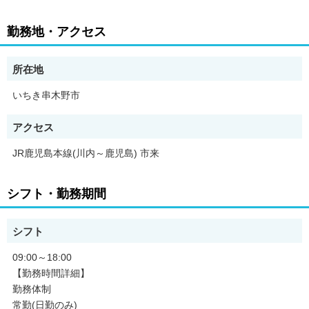
【求人の特徴】
病院の看護師/准看護師/マイカー通勤OK!日勤のみ＆残業ナシ!/精
勤務地・アクセス
神科で訪問看護のお仕事◯未経験からスキルアップを目指せます!
【求人のポイント】
所在地
・昇給あり
・交通費支給
いちき串木野市
・即日勤務OK
・急募
アクセス
・昇格あり
・学歴不問
JR鹿児島本線(川内～鹿児島) 市来
・経験者歓迎
・有資格者歓迎
・社会保険完備
シフト・勤務期間
・育休制度あり
・禁煙・分煙
・シフト制
シフト
・産休制度あり
・友達と応募OK
09:00～18:00
【勤務時間詳細】
勤務体制
常勤(日勤のみ)