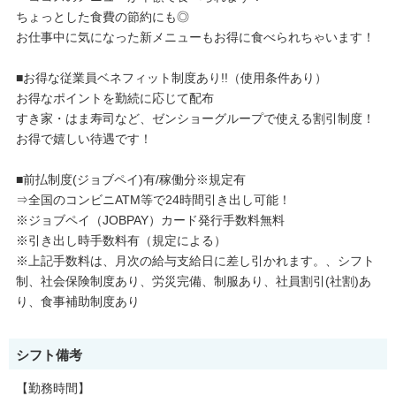
ちょっとした食費の節約にも◎
お仕事中に気になった新メニューもお得に食べられちゃいます！
■お得な従業員ベネフィット制度あり!!（使用条件あり）
お得なポイントを勤続に応じて配布
すき家・はま寿司など、ゼンショーグループで使える割引制度！
お得で嬉しい待遇です！
■前払制度(ジョブペイ)有/稼働分※規定有
⇒全国のコンビニATM等で24時間引き出し可能！
※ジョブペイ（JOBPAY）カード発行手数料無料
※引き出し時手数料有（規定による）
※上記手数料は、月次の給与支給日に差し引かれます。、シフト
制、社会保険制度あり、労災完備、制服あり、社員割引(社割)あ
り、食事補助制度あり
シフト備考
【勤務時間】