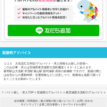
面接時アドバイス
ココス 大洗店[C1186]のアルバイト・求人情報をお探しの皆様へ
このお仕事・求人は茨城県東茨城郡大洗町磯道１４５−１にあります。
最寄駅は大洗駅 常澄駅 殿山駅 那珂湊駅 高田の鉄橋駅 ですので、面接の際に
は自宅からの通勤時間・交通情報などに注意しつつ、勤務地も地図で調べて
おくことをお勧めいたします。
バイト探し・求人TOP
»
茨城県のアルバイト
»
東茨城郡大洗町のアルバイト
»
会社概要
｜
利用規約
｜
個人情報の取り扱いについて
｜
お問い合わせ
サイトマップ
｜
企業ご担当者様へ
｜
キーワードから探す