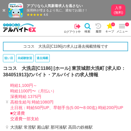
アプリなら人気新着求人を逃さない
入手
採用枠が埋まるより先に、通知でお届け！
(無料)
4.6
0
0
検索
履歴
キープ
メニュー
ログアウト中
ココス 大洗店[C1186]の求人は過去掲載情報です
狙い目
未経験歓迎
過去掲載
ココス 大洗店[C1186] [ホール] 東茨城郡大洗町 [求人ID：
384051913]のバイト・アルバイトの求人情報
時給1,100円～
時給1100円〜（月払い）
深夜時給:1375円
高校生給与:時給1080円
土日祝：時給50円UP、早朝手当(5:00〜8:00迄):時給200円UP
■交通費
交通費一部支給
大洗駅 常澄駅 殿山駅 那珂湊駅 高田の鉄橋駅