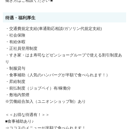
働き方はご相談ください★
待遇・福利厚生
・交通費規定支給(車通勤応相談/ガソリン代規定支給)
・社会保険
・有給休暇
・正社員登用制度
・すき家・はま寿司などゼンショーグループで使える割引制度あ
り
・制服貸与
・食事補助（人気のハンバーグが半額で食べられます！）
・昇給制度
・前払制度（ジョブペイ）有/稼働分
・敷地内禁煙
※労働組合加入（ユニオンショップ制）あり
＜＜お得な待遇有！＞＞
■食事補助あり♪
⇒ココスのメニューが半額で食べられます！