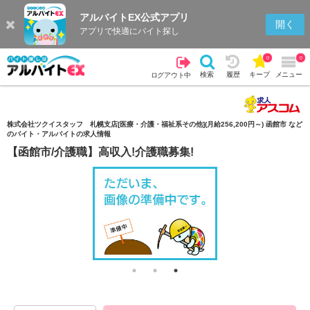
アルバイトEX公式アプリ
検索
キープを見る
履歴
開く
アプリで快適にバイト探し
0
0
検索
履歴
キープ
メニュー
ログアウト中
株式会社ツクイスタッフ 札幌支店[医療・介護・福祉系その他](月給256,200円～) 函館市 など
のバイト・アルバイトの求人情報
【函館市/介護職】高収入!介護職募集!