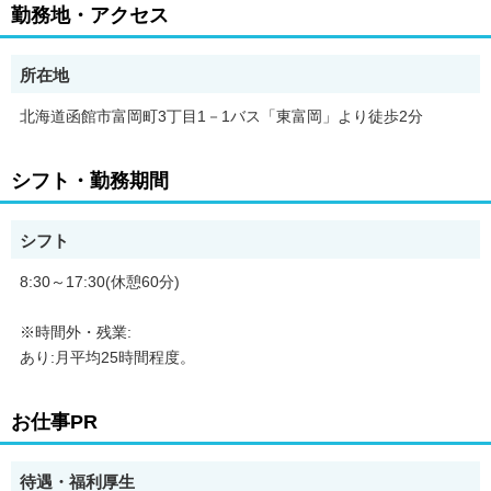
・月収20万円以上可！賞与2.00ヶ月分あり！
勤務地・アクセス
・未経験・資格取りたてでも先輩社員が独り立ちするまでしっか
りサポート！
・決められた支援プランがあるので、初めての方でも安心！
所在地
【会社の特長】
北海道函館市富岡町3丁目1－1バス「東富岡」より徒歩2分
「高質・迅速・安心」をモットーとし、訪問入浴を中心に急成長
中！
若いスタッフが活躍している活気溢れる職場です。やる気のある
シフト・勤務期間
方大歓迎。達成感が味わえます。
シフト
8:30～17:30(休憩60分)
※時間外・残業:
あり:月平均25時間程度。
お仕事PR
待遇・福利厚生