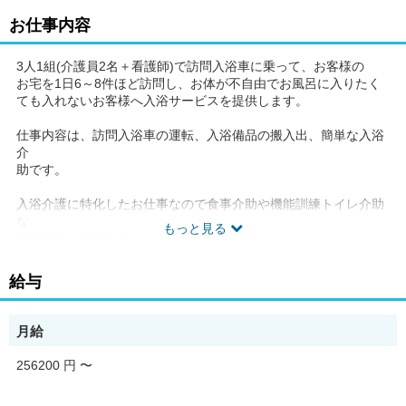
お仕事内容
3人1組(介護員2名＋看護師)で訪問入浴車に乗って、お客様の
お宅を1日6～8件ほど訪問し、お体が不自由でお風呂に入りたく
ても入れないお客様へ入浴サービスを提供します。
仕事内容は、訪問入浴車の運転、入浴備品の搬入出、簡単な入浴
介
助です。
入浴介護に特化したお仕事なので食事介助や機能訓練トイレ介助
な
もっと見る
どの介助はありません。
※業務の変更範囲：会社の定める業務
給与
訪問介護での、介護職・正職員求人です。
お客様から直に「ありがとう」と言われ、やりがい溢れる地域に
月給
根ざした介護の仕事です。わからない事は何度聞いても大丈夫で
す。研修やサポート体制も充実しています。
256200 円
〜
【オススメPOINT】