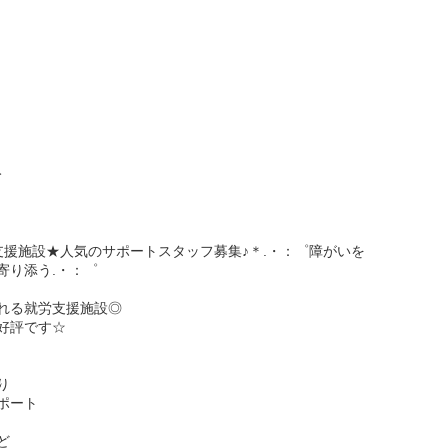
み
支援施設★人気のサポートスタッフ募集♪＊.・：゜障がいを
寄り添う.・：゜
れる就労支援施設◎
好評です☆
り
ポート
ど