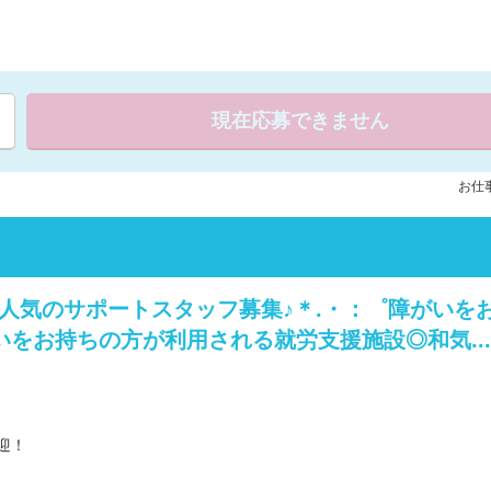
現在応募できません
お仕事
★人気のサポートスタッフ募集♪＊.・：゜障がいを
をお持ちの方が利用される就労支援施設◎和気...
迎！