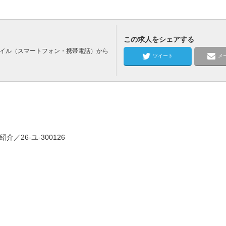
この求人をシェアする
バイル（スマートフォン・携帯電話）から
ツイート
メ
紹介／26-ユ-300126