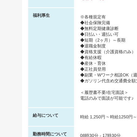
福利厚生
※各種規定有
◆社会保険完備
◆無料定期健康診断
◆日払い・週払い可
◆短期（2ヶ月）～長期
◆退職金制度
◆資格支援（介護資格のみ）
◆有給休暇
◆産休・育休
◆正社員登用
◆副業・Wワーク相談OK（週
◆ガソリン代含め交通費全額
＜履歴書不要/在宅面談＞
電話のみで面談が可能です♪
給与について
時給 1,250円 ~ 時給12
勤務時間について
08時30分 - 17時30分