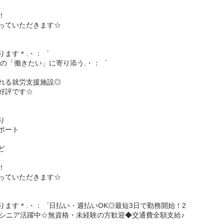
！
っていただきます☆
ります＊.・：゜
方の「働きたい」に寄り添う.・：゜
れる就労支援施設◎
好評です☆
り
ポート
ど
！
っていただきます☆
ます＊.・：゜日払い・週払いOK◎最短3日で勤務開始！2
60代シニア活躍中☆無資格・未経験の方歓迎◆交通費全額支給♪