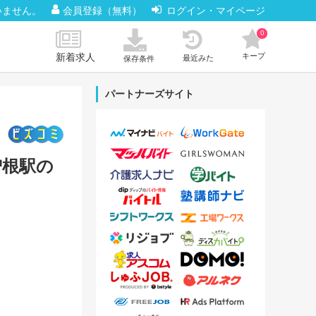
いません。
会員登録（無料）
ログイン・マイページ
0
新着求人
キープ
最近みた
保存条件
パートナーズサイト
曽根駅の