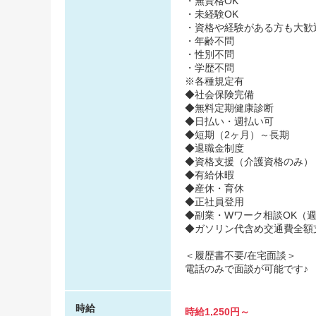
・無資格OK
・未経験OK
・資格や経験がある方も大歓
・年齢不問
・性別不問
・学歴不問
※各種規定有
◆社会保険完備
◆無料定期健康診断
◆日払い・週払い可
◆短期（2ヶ月）～長期
◆退職金制度
◆資格支援（介護資格のみ）
◆有給休暇
◆産休・育休
◆正社員登用
◆副業・Wワーク相談OK（週
◆ガソリン代含め交通費全額
＜履歴書不要/在宅面談＞
電話のみで面談が可能です♪
時給
時給1,250円～