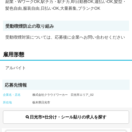
副業・WワークOK,駅チカ・駅ナカ,即日勤務OK,週払いOK,髪型・
髪色自由,服装自由,日払いOK,大量募集,ブランクOK
受動喫煙防止の取り組み
受動喫煙対策については、応募後に企業へお問い合わせください
雇用形態
アルバイト
応募先情報
企業名・店名
株式会社クラウドワーカー 日光市エリア_02
所在地
栃木県日光市
日光市×仕分け・シール貼りの求人を探す