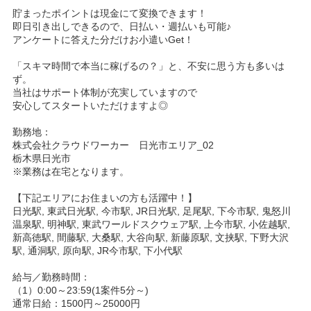
貯まったポイントは現金にて変換できます！
即日引き出しできるので、日払い・週払いも可能♪
アンケートに答えた分だけお小遣いGet！
「スキマ時間で本当に稼げるの？」と、不安に思う方も多いは
ず。
当社はサポート体制が充実していますので
安心してスタートいただけますよ◎
勤務地：
株式会社クラウドワーカー 日光市エリア_02
栃木県日光市
※業務は在宅となります。
【下記エリアにお住まいの方も活躍中！】
日光駅, 東武日光駅, 今市駅, JR日光駅, 足尾駅, 下今市駅, 鬼怒川
温泉駅, 明神駅, 東武ワールドスクウェア駅, 上今市駅, 小佐越駅,
新高徳駅, 間藤駅, 大桑駅, 大谷向駅, 新藤原駅, 文挟駅, 下野大沢
駅, 通洞駅, 原向駅, JR今市駅, 下小代駅
給与／勤務時間：
（1）0:00～23:59(1案件5分～)
通常日給：1500円～25000円