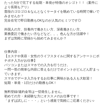
たった5分で完了する短期・単発が特徴のオシゴト！！（案件に
より長期もアリ）
普段のゴロゴロ＆なんとなくケータイを眺めている時間で稼いで
みませんか？
完全在宅で即日勤務もOKなのが人気のヒミツです◎
外国人の方、扶養内で働きたい方、深夜働きたい方、
業務委託で働きたい方などなど。。。色んな方が活躍中！
まずは気軽に登録から始めてみませんか？
仕事内容：
【エステや美容・女性のライフスタイルに関するアンケートにポ
チポチ入力がお仕事】
パソコンまたはスマホでの入力を行うだけ。
一問一答の簡単な内容に答えるだけでポイントがどんどん貯まっ
ていきます。
スマホでデータ入力をするお仕事に興味がある人も大歓迎！
短期・単発・1日だけの勤務もOK！
無料登録/違約金等は一切発生しません。
初めての方・未経験な方にオススメのお仕事です！
「まずは試しに・・・」という感覚で気軽にご応募ください♪