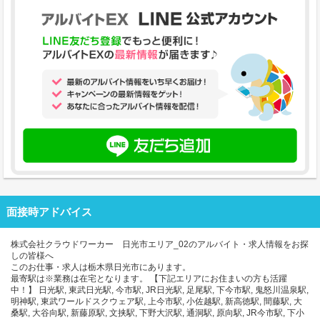
面接時アドバイス
株式会社クラウドワーカー 日光市エリア_02のアルバイト・求人情報をお探
しの皆様へ
このお仕事・求人は栃木県日光市にあります。
最寄駅は※業務は在宅となります。 【下記エリアにお住まいの方も活躍
中！】 日光駅, 東武日光駅, 今市駅, JR日光駅, 足尾駅, 下今市駅, 鬼怒川温泉駅,
明神駅, 東武ワールドスクウェア駅, 上今市駅, 小佐越駅, 新高徳駅, 間藤駅, 大
桑駅, 大谷向駅, 新藤原駅, 文挟駅, 下野大沢駅, 通洞駅, 原向駅, JR今市駅, 下小