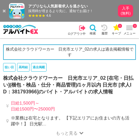
アプリなら人気新着求人を逃さない
入手
採用枠が埋まるより先に、通知でお届け！
(無料)
4.6
0
0
検索
履歴
キープ
メニュー
ログアウト中
株式会社クラウドワーカー 日光市エリア_02の求人は過去掲載情報で
す
狙い目
高時給
過去掲載
株式会社クラウドワーカー 日光市エリア_02 [在宅・日払
い](梱包・検品・仕分・商品管理)/1ヶ月以内 日光市 [求人I
D：381793966]のバイト・アルバイトの求人情報
日給1,500円～
日給1500円〜25000円
※業務は在宅となります。 【下記エリアにお住まいの方も活
躍中！】 日光駅...
もっと見る