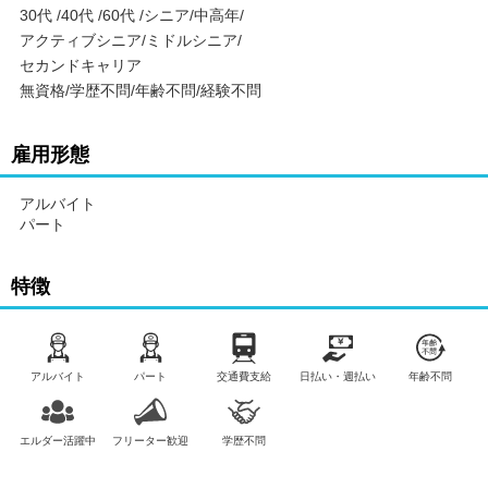
30代 /40代 /60代 /シニア/中高年/
アクティブシニア/ミドルシニア/
セカンドキャリア
無資格/学歴不問/年齢不問/経験不問
雇用形態
アルバイト
パート
特徴
アルバイト
パート
交通費支給
日払い・週払い
年齢不問
エルダー活躍中
フリーター歓迎
学歴不問