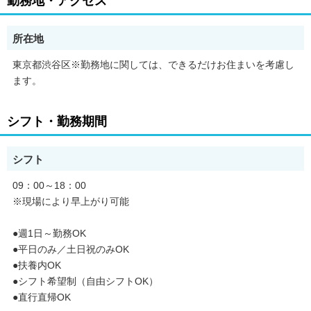
勤務地・アクセス
道路工事現場などで、歩行者や自転車、
車の安全を守る交通誘導のお仕事です。
所在地
【具体的には】
●車に「ストップ」「どうぞ！」と
東京都渋谷区※勤務地に関しては、できるだけお住まいを考慮し
合図を出して誘導
ます。
●歩行者に「こちらをお通りください」
とご案内
●工事車両の出入りをサポート など
シフト・勤務期間
基本的に屋外でのお仕事のため、
防寒着を全員に貸与しています。
シフト
寒い季節でも安心して働けるよう、
休憩もしっかり確保しています。
09：00～18：00
※現場により早上がり可能
【研修について】
入社後は本社で3日間の研修があり、
基礎から丁寧に学べるので
●週1日～勤務OK
警備未経験の方も心配いりません。
●平日のみ／土日祝のみOK
●扶養内OK
現場に行っても勤務はチーム体制なので、
●シフト希望制（自由シフトOK）
わからないことや困ったときも先輩スタッフが
●直行直帰OK
しっかりフォローしてくれます。