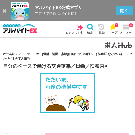
アルバイトEX公式アプリ
検索
キープを見る
履歴
開く
アプリで快適にバイト探し
0
0
検索
履歴
キープ
メニュー
ログアウト中
株式会社ティー・オー・エー[警備・清掃・点検](日給1万4500円〜…) 渋谷区 などのバイト・ア
ルバイトの求人情報
自分のペースで働ける交通誘導／日勤／扶養内可