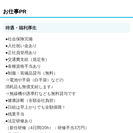
【雇用形態】
お仕事PR
アルバイト・パート
【活躍】
待遇・福利厚生
日勤で生活リズムを崩さず働きたい方や、
「週1だけ働きたい」
●社会保険完備
「今週は多めに働きたい」など
自分のペースを大切にしたい方が
●入社祝い金あり
多く活躍しています。
●正社員登用あり
●交通費支給（規定有）
未経験から始めたスタッフも多く、
●各種資格手当あり
丁寧な研修とチームでの現場体制があるため
●制服・装備品貸与（無料）
ブランクのある方でも安心して
スタートしています。
⇒電池や手袋（白手袋）などの
家事・育児などと両立しながら
消耗品も無償支給します♪
無理なく続けているスタッフが
⇒無線機や誘導灯なども無料貸与です
たくさんいます！
●健康診断（全額会社負担）
【アピールポイント】
●日給は早上がりでも全額保障！
●日勤9～18時の安定スケジュール
●残業手当
●週1日からOK！平日のみ・土日祝のみもOK
●法定研修あり
●自由シフトで予定に合わせて働ける環境
（新任研修（4日間/20h）：研修手当3万円）
●未経験OK！3日間の研修で基礎から安心スタート