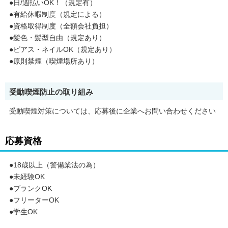
●日/週払いOK！（規定有）
●日払い・週払いOKで急な出費も安心
●防寒着支給＆休憩もしっかり確保
●有給休暇制度（規定による）
●幅広い年代が活躍中の働きやすい職場
●資格取得制度（全額会社負担）
●髪色・髪型自由（規定あり）
【面接場所】
●ピアス・ネイルOK（規定あり）
株式会社ティー・オー・エー 池袋営業所
●原則禁煙（喫煙場所あり）
東京都豊島区南池袋3丁目18番31号
藤間ビル1階
アクセス池袋駅から徒歩6分
受動喫煙防止の取り組み
★即日面接OK！
★面接は夜20時まで実施！
受動喫煙対策については、応募後に企業へお問い合わせください
★カジュアルな服装OK
応募資格
●18歳以上（警備業法の為）
●未経験OK
●ブランクOK
●フリーターOK
●学生OK