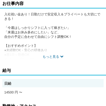
お仕事内容
入社祝い金あり！日勤だけで安定収入＆プライベートも大切にで
きる！
「今週はしっかりシフトに入って稼ぎたい」
「来週はお休み多めにしたい」など、
自分の予定に合わせて自由にシフト調整OK！
【おすすめポイント】
●未経験OK・安心の研修あり
●週1日～勤務OK
もっと見る
●日払い・週払いOK
●即日勤務＆入社報奨金あり
●防寒着貸与あり
給与
●20～50代まで幅広い世代が活躍中
【仕事内容】
日給
シニア層や60代も多く在籍中！
年齢を問わず活躍できる環境で
14500 円
〜
長く安定して働きたい方にも
選ばれている職場です。