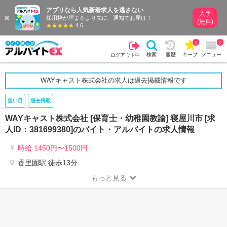
アプリなら人気新着求人を逃さない
入手
採用枠が埋まるより先に、通知でお届け！
(無料)
4.6
0
0
検索
履歴
キープ
メニュー
ログアウト中
WAYキャスト株式会社の求人は過去掲載情報です
狙い目
過去掲載
WAYキャスト株式会社 [保育士・幼稚園教諭] 寝屋川市 [求
人ID：381699380]のバイト・アルバイトの求人情報
時給 1450円〜1500円
香里園駅 徒歩13分
もっと見る