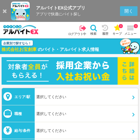
アルバイトEX公式アプリ
開く
アプリで快適にバイト探し
0
0
検索
履歴
キープ
メニュー
ログアウト中
企業別で探すなら！
株式会社お宝創庫
のバイト・アルバイト求人情報
エリア/駅
選択してください
職種
選択してください
給与/条件
選択してください