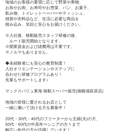
地域のお客様の要望に応じて野菜や果物、
お魚やお肉、お寿司やお惣菜、パン、お菓子、
飲み物、トイレットペーパーやティッシュ、
雑貨や衣料品など、生活に必要な商品を
積み込み、笑顔と安心をお届けください。
※入社後、移動販売スタッフ研修の後、
ルート販売開始となります。
※開業資金および諸費用は不要です。
※ノルマもありません。
◆未経験者にも安心の教育制度！
入社オリエンテーションやステップに
合わせた研修プログラムあり！
先輩もサポートします♪
マックスバリュ東海 移動スーパー販売(御殿場萩原店)
地域の皆様に愛されるお店として
一緒に働いて頂ける方を募集中！
20代・30代・40代のフリーターから主婦(夫)の方、
50代・60代の中高年〜シニアの方々まで
幅広い年代の方が活躍しています！