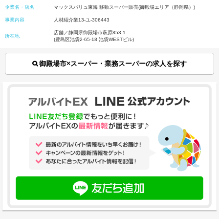
企業名・店名
マックスバリュ東海 移動スーパー販売(御殿場エリア（静岡県）)
事業内容
人材紹介業13-ユ-306443
店舗／静岡県御殿場市萩原853-1
所在地
(豊島区池袋2-65-18 池袋WESTビル)
御殿場市×スーパー・業務スーパーの求人を探す