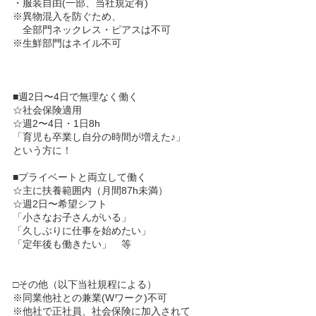
・服装自由(一部、当社規定有)
※異物混入を防ぐため、
全部門ネックレス・ピアスは不可
※生鮮部門はネイル不可
■週2日〜4日で無理なく働く
☆社会保険適用
☆週2〜4日・1日8h
「育児も卒業し自分の時間が増えた♪」
という方に！
■プライベートと両立して働く
☆主に扶養範囲内（月間87h未満）
☆週2日〜希望シフト
「小さなお子さんがいる」
「久しぶりに仕事を始めたい」
「定年後も働きたい」 等
□その他（以下当社規程による）
※同業他社との兼業(Wワーク)不可
※他社で正社員、社会保険に加入されて