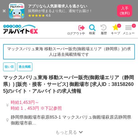
アプリなら人気新着求人を逃さない
入手
採用枠が埋まるより先に、通知でお届け！
(無料)
4.6
0
0
検索
履歴
キープ
メニュー
ログアウト中
マックスバリュ東海 移動スーパー販売(御殿場エリア（静岡県）)の求
人は過去掲載情報です
狙い目
過去掲載
マックスバリュ東海 移動スーパー販売(御殿場エリア（静岡
県）) [販売・接客・サービス] 御殿場市 [求人ID：38158260
5]のバイト・アルバイトの求人情報
時給1,453円～
時給 1，453円 ※下記参照
静岡県御殿場市萩原853-1 マックスバリュ御殿場萩原店静岡県
御殿場市萩...
もっと見る