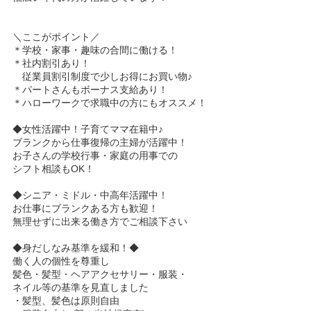
＼ここがポイント／
＊学校・家事・趣味の合間に働ける！
＊社内割引あり！
従業員割引制度で少しお得にお買い物♪
＊パートさんもボーナス支給あり！
＊ハローワークで求職中の方にもオススメ！
◆女性活躍中！子育てママ在籍中♪
ブランクから仕事復帰の主婦が活躍中！
お子さんの学校行事・家庭の用事での
シフト相談もOK！
◆シニア・ミドル・中高年活躍中！
お仕事にブランクある方も歓迎！
無理せずに出来る働き方でご相談下さい
◆身だしなみ基準を緩和！◆
働く人の個性を尊重し
髪色・髪型・ヘアアクセサリー・服装・
ネイル等の基準を見直しました
・髪型、髪色は原則自由