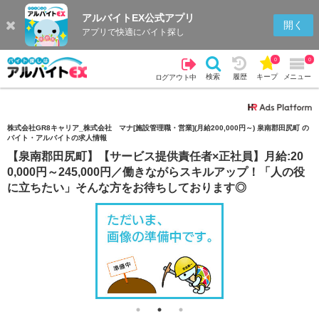
アルバイトEX公式アプリ
検索
キープを見る
履歴
開く
アプリで快適にバイト探し
0
0
検索
履歴
キープ
メニュー
ログアウト中
株式会社GR8キャリア_株式会社 マナ[施設管理職・営業](月給200,000円～) 泉南郡田尻町 の
バイト・アルバイトの求人情報
【泉南郡田尻町】【サービス提供責任者×正社員】月給:20
0,000円～245,000円／働きながらスキルアップ！「人の役
に立ちたい」そんな方をお待ちしております◎