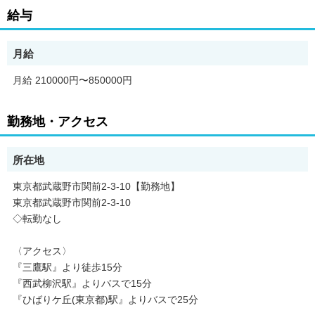
●未経験でも始めやすい環境
給与
└普通免許があればスタート可能◎
研修＋配車アプリ活用で、
土地勘や経験がなくても問題ありません！
月給
未経験でも【月収50万円超】が目指せる環境！
月給 210000円〜850000円
●必要なのは『運転免許』のみ
└特別な資格は必要ないので
子育てが落ち着いてお仕事を探している
勤務地・アクセス
しゅふの方にも人気のお仕事です！
●しっかり稼げて、休みも確保
所在地
└頑張りがそのまま給与に直結する【歩合給制度】で
安定収入目指せます！
東京都武蔵野市関前2-3-10【勤務地】
隔日勤務なら出勤は週2～3回＆
東京都武蔵野市関前2-3-10
翌日は「明け休み」で体をリフレッシュ♪
◇転勤なし
日勤・夜勤の選択が可能！
●ノルマなしで安心
〈アクセス〉
└アプリ配車・電話配車が中心。
『三鷹駅』より徒歩15分
売上ノルマはなく、自分のペースで働けます◎
『西武柳沢駅』よりバスで15分
『ひばりケ丘(東京都)駅』よりバスで25分
《仕事内容》