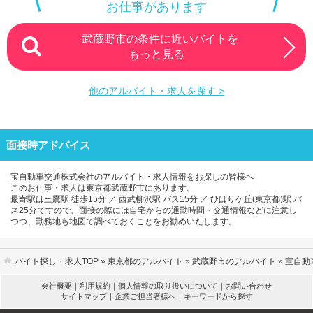
お仕事があります
武蔵野市の条件に近いバイトを
もっと見る
他のアルバイト・求人を探す >
面接時アドバイス
宝自動車交通株式会社のアルバイト・求人情報をお探しの皆様へ
このお仕事・求人は東京都武蔵野市にあります。
最寄駅は三鷹駅 徒歩15分 ／ 西武柳沢駅 バス15分 ／ ひばりケ丘(東京都)駅 バ
ス25分ですので、面接の際には自宅からの通勤時間・交通情報などに注意し
つつ、勤務地も地図で調べておくことをお勧めいたします。
バイト探し・求人TOP
»
東京都のアルバイト
»
武蔵野市のアルバイト
» 宝自
会社概要
｜
利用規約
｜
個人情報の取り扱いについて
｜
お問い合わせ
サイトマップ
｜
企業ご担当者様へ
｜
キーワードから探す