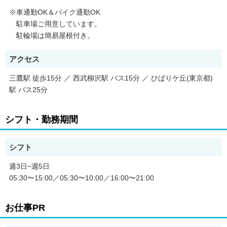
・タクシーでのお客様送迎業務
（アプリ配車・電話配車対応）
※車通勤OK＆バイク通勤OK
・迎車専用車での配車対応
駐車場ご用意しています。
・その他付随する業務
駐輪場は簡易屋根付き。
／
収入も、働くペースも、
アクセス
選択肢はひとつではありません。
ライフスタイルに合わせた働き方ができます！
三鷹駅 徒歩15分 ／ 西武柳沢駅 バス15分 ／ ひばりケ丘(東京都)
＼
駅 バス25分
シフト・勤務期間
シフト
週3日~週5日
05:30〜15:00／05:30〜10:00／16:00〜21:00
お仕事PR