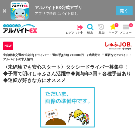
アルバイトEX公式アプリ
検索
キープを見る
履歴
開く
アプリで快適にバイト探し
0
0
検索
履歴
キープ
メニュー
ログアウト中
NEW
宝自動車交通株式会社[ドライバー・運転手](月給 210000円…) 武蔵野市 三鷹駅などのバイト・
アルバイトの求人情報
〈未経験でも安心スタート〉タクシードライバー募集中！
◆子育て明けしゅふさん活躍中◆賞与年3回＋各種手当あり
◆運転が好きな方にオススメ