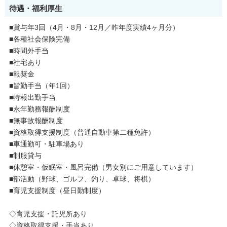
待遇・福利厚生
■賞与年3回（4月・8月・12月／昨年度実績4ヶ月分）
■各種社会保険完備
■時間外手当
■社宅あり
■報奨金
■皆勤手当（年1回）
■特報出勤手当
■永年勤務報酬制度
■無事故報酬制度
■資格取得支援制度（普通自動車第二種免許）
■車通勤可・駐車場あり
■制服貸与
■休憩室・仮眠室・風呂完備（男女別にご用意しています）
■部活動（野球、ゴルフ、釣り、卓球、将棋）
■育児支援制度（昼日勤制度）
◇育児支援・託児所あり
◇資格取得支援・手当あり