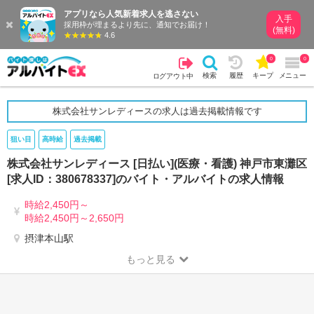
アプリなら人気新着求人を逃さない
入手
採用枠が埋まるより先に、通知でお届け！
(無料)
4.6
0
0
検索
履歴
キープ
メニュー
ログアウト中
株式会社サンレディースの求人は過去掲載情報です
狙い目
高時給
過去掲載
株式会社サンレディース [日払い](医療・看護) 神戸市東灘区
[求人ID：380678337]のバイト・アルバイトの求人情報
時給2,450円～
時給2,450円～2,650円
摂津本山駅
もっと見る