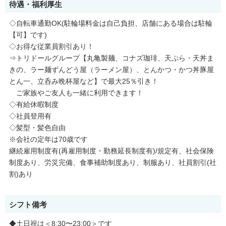
待遇・福利厚生
◇自転車通勤OK(駐輪場料金は自己負担、店舗にある場合は駐輪
【可】です)
◇お得な従業員割引あり！
⇒トリドールグループ【丸亀製麺、コナズ珈琲、天ぷら・天丼ま
きの、ラー麺ずんどう屋（ラーメン屋）、とんかつ・かつ丼豚屋
とん一、立呑み晩杯屋など】で最大25％引き！
ご家族やご友人も一緒に利用できます！
◇有給休暇制度
◇社員登用有
◇髪型・髪色自由
※会社の定年は70歳です
継続雇用制度有(再雇用制度・勤務延長制度有)/規定有、社会保険
制度あり、労災完備、食事補助制度あり、制服あり、社員割引(社
割)あり
シフト備考
◆土日祝は＜8:30〜23:00＞です