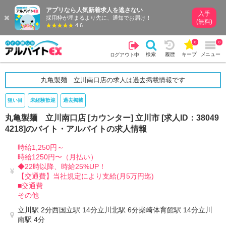
アプリなら人気新着求人を逃さない
入手
採用枠が埋まるより先に、通知でお届け！
(無料)
4.6
0
0
検索
履歴
キープ
メニュー
ログアウト中
丸亀製麺 立川南口店の求人は過去掲載情報です
狙い目
未経験歓迎
過去掲載
丸亀製麺 立川南口店 [カウンター] 立川市 [求人ID：38049
4218]のバイト・アルバイトの求人情報
時給1,250円～
時給1250円〜（月払い）
◆22時以降、時給25%UP！
【交通費】当社規定により支給(月5万円迄)
■交通費
その他
立川駅 2分西国立駅 14分立川北駅 6分柴崎体育館駅 14分立川
南駅 4分