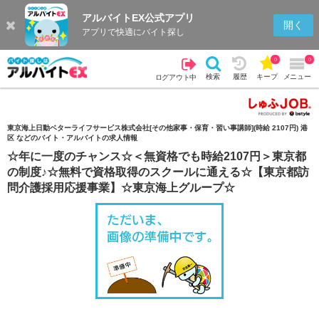
アルバイトEX公式アプリ
検索
キープを見る
履歴
開く
アプリで快適にバイト探し
0
0
検索
履歴
キープ
メニュー
ログアウト中
東京海上日動ベターライフサービス株式会社[その他家事・保育・習い事講師](時給 2107円) 港
区 などのバイト・アルバイトの求人情報
☆年に一度のチャンス☆＜無資格でも時給2107円＞東京都
の制度♪☆無料で資格取得のスクールに通える☆【東京都訪
問介護採用応援事業】☆東京海上グループ☆