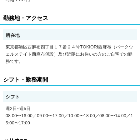
1週間の中で、現場での勤務体験もしてもらいます。
6ヵ月の契約の中で、この職場で仕事がしたいと思った場合
継続して勤務の相談も可能です。
勤務地・アクセス
その４【資格を持っていてもOK】
初任者研修の資格を持っていても、【訪問介護】のお仕事の経験
所在地
が初めてならOK
施設介護からの転職を考えている方に朗報！！！
東京都港区西麻布四丁目１７番２４号TOKIORI西麻布（パークウ
ェルステイト西麻布併設）及び近隣にお住いの方のご自宅での勤
☆☆訪問介護ヘルパーのお仕事紹介☆☆
務です。
＜居宅介護支援＞と＜訪問介護＞を中心にサービスを提供する
『みずたま介護ステーション』☆
シフト・勤務期間
品質の高いサービスで住み慣れた家・地域での暮らしをサポート
しています。
シフト
【仕事内容】
ご利用者様のお宅に伺い、買い物や料理、掃除等の生活援助や
週2日~週5日
排泄・入浴等の身体介助を行います。
08:00〜16:00／09:00〜17:00／10:00〜18:00／08:00〜14:00／1
1回の訪問は30分程で短い時間ですが
この時間があるからこそ自宅でお過ごしになれる方が居るんで
5:00〜17:00
す。
自宅で過ごしたい方は多く、1人でも多くその願いを叶える為に