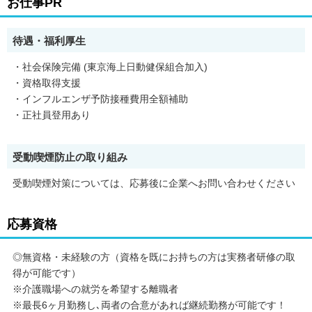
お仕事PR
も
あなたの「やってみよう」を今こそ実現させてみませんか？
待遇・福利厚生
そして初めてのチャレンジは是非 東京海上グループで
安心のスタートを切りませんか？
・社会保険完備 (東京海上日動健保組合加入)
・資格取得支援
充実のサポート体制と大手ならではの福利厚生で
・インフルエンザ予防接種費用全額補助
多くの主婦スタッフが活躍中です！
・正社員登用あり
☆☆東京海上グループで安心＆安定勤務☆☆
＼働きやすい環境／
受動喫煙防止の取り組み
毎年、全スタッフの満足度調査を実施☆
意見をもとに改善した事例は多数！
受動喫煙対策については、応募後に企業へお問い合わせください
これからも働きやすい環境づくりに取り組んでいきます。
＼福利厚生も充実／
応募資格
インフルエンザ予防接種手当など
スタッフの健康と安心をサポート！
◎無資格・未経験の方（資格を既にお持ちの方は実務者研修の取
得が可能です）
※介護職場への就労を希望する離職者
※最長6ヶ月勤務し､両者の合意があれば継続勤務が可能です！