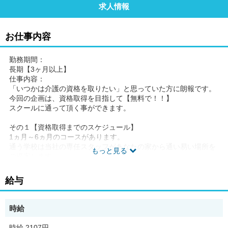
求人情報
お仕事内容
勤務期間：
長期【3ヶ月以上】
仕事内容：
「いつかは介護の資格を取りたい」と思っていた方に朗報です。
今回の企画は、資格取得を目指して【無料で！！】
スクールに通って頂く事ができます。
その１【資格取得までのスケジュール】
1ヵ月～6ヵ月のコースがあります。
通う学校は当社の専任スタッフがあなたの家から通い易い場所を
もっと見る
ご提案します。
その２【スクールに通う時間も給与が発生します】
給与
学んでいる時間にも時給が発生するという
珍しい企画です。介護人材の不足を解消する為の
東京都の企画なので是非ご活用ください。
時給
その３【ヘルパーステーションでの勤務も】
時給 2107円