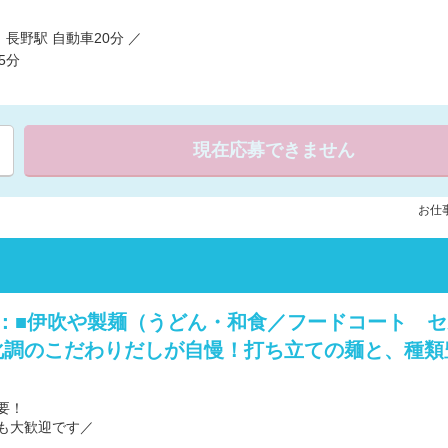
 長野駅 自動車20分 ／
5分
現在応募できません
お仕事
：■伊吹や製麺（うどん・和食／フードコート 
調のこだわりだしが自慢！打ち立ての麺と、種類豊富
要！
も大歓迎です／