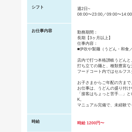
シフト
週2日~
08:00〜23:00／09:00〜14:0
お仕事内容
勤務期間：
長期【3ヶ月以上】
仕事内容：
■伊吹や製麺（うどん・和食
店内で打つ本格讃岐うどんと
打ち立ての麺と、種類豊富な
フードコート内ではセルフス
お子さまからご年配の方まで
お仕事は、うどんの盛り付け
「接客はちょっと苦手…」と
K。
マニュアル完備で、未経験で
時給
時給 1200円〜