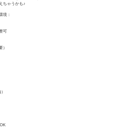
えちゃうかも♪
環境：
整可
要）
内）
OK