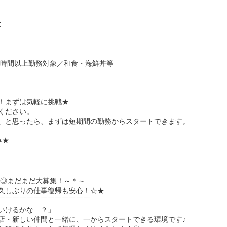
K
6時間以上勤務対象／和食・海鮮丼等
K！まずは気軽に挑戦★
ください。
」と思ったら、まずは短期間の勤務からスタートできます。
み★
舗◎まだまだ大募集！～＊～
久しぶりの仕事復帰も安心！☆★
￣￣￣￣￣￣￣￣￣￣￣￣￣
いけるかな…？」
店・新しい仲間と一緒に、一からスタートできる環境です♪