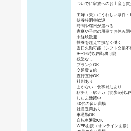
ついでに家族へのお土産も買
====================
主婦（夫）にうれしい条件・
扶養枠調整歓迎
時間や曜日が選べる
家庭や子供の用事でお休み調
未経験歓迎
扶養を超えて損なく働く
当日欠勤可能（シフト交換不
9〜16時以内勤務可能
残業なし
ブランクOK
交通費支給
直行直帰OK
社割あり
まかない・食事補助あり
駅チカ・駅ナカ（徒歩5分以
しゅふ活躍中
40代の多い職場
社員登用あり
車通勤OK
自転車通勤OK
WEB面接（オンライン面接）