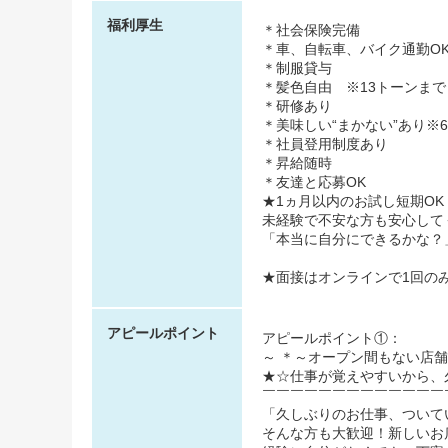
福利厚生
＊社会保険完備
＊車、自転車、バイク通勤O
＊制服貸与
＊髪色自由 ※13トーンまで
＊研修あり
＊美味しい“まかない”あり※
＊社員登用制度あり
＊昇給随時
＊友達と応募OK
★1ヵ月以内のお試し短期O
未経験で不安な方も安心して
「本当に自分にできるかな？
★面接はオンラインで1回の
アピールポイント
アピールポイント①：
～ ＊～オープン間もない店
★☆仕事が覚えやすいから、
￣￣￣￣￣￣￣￣￣￣￣￣￣
「久しぶりのお仕事、ついて
そんな方も大歓迎！新しいお