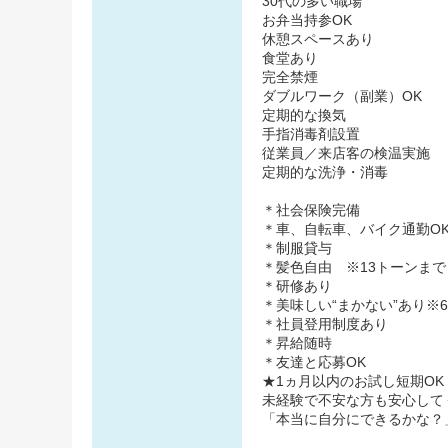
30代の多い職場
お弁当持参OK
休憩スペースあり
食堂あり
完全禁煙
ダブルワーク（副業）OK
定期的な換気
手指消毒剤設置
従業員／来店客の検温実施
定期的な洗浄・消毒
＊社会保険完備
＊車、自転車、バイク通勤O
＊制服貸与
＊髪色自由 ※13トーンまで
＊研修あり
＊美味しい“まかない”あり※
＊社員登用制度あり
＊昇給随時
＊友達と応募OK
★1ヵ月以内のお試し短期O
未経験で不安な方も安心して
「本当に自分にできるかな？