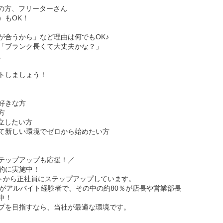
の方、フリーターさん
）もOK！
が合うから」など理由は何でもOK♪
「ブランク長くて大丈夫かな？」
。
トしましょう！
好きな方
方
立したい方
て新しい環境でゼロから始めたい方
テップアップも応援！／
的に実施中！
イトから正社員にステップアップしています。
％がアルバイト経験者で、その中の約80％が店長や営業部長
中！
プを目指すなら、当社が最適な環境です。