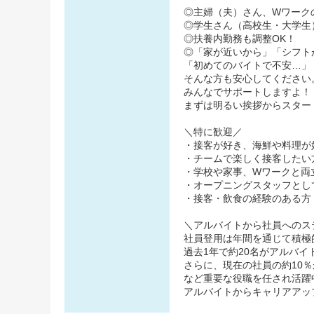
◎主婦（夫）さん、Wワーク
◎学生さん（高校生・大学生
◎扶養内勤務も調整OK！
◎「家が近いから」「シフト
「初めてのバイトで不安…」
そんな方も安心してください
みんなでサポートしますよ！
まずは明るい挨拶からスター
＼特に歓迎／
・接客が好き、海鮮や料理が
・チームで楽しく接客したい
・学校や家事、Wワークと両
・オープニングスタッフとし
・接客・飲食の経験のある方
＼アルバイトから社員へのス
社員登用は年間を通じて積極
過去1年で約20名がアルバ
さらに、現在の社員の約10
など重要な役職を任され活躍
アルバイトからキャリアアッ