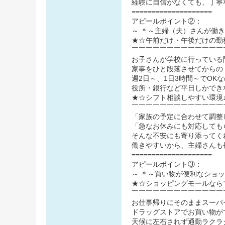
経験に自信がなくても、丁寧
====================
アピールポイント②：
～ ＊～主婦（夫）さんが働
★☆午前だけ・午後だけの勤
￣￣￣￣￣￣￣￣￣￣￣￣￣
お子さんが学校に行っている
家事をひと段落させてからの
週2日～、1日3時間～でOK
役所・銀行など平日しかでき
★☆シフト相談しやすい環境
￣￣￣￣￣￣￣￣￣￣￣￣￣
「家族の予定に合わせて調整
「急なお休みにも対応しても
そんな不安にも寄り添ってく
働きやすいから、主婦さんも
====================
アピールポイント③：
～ ＊～買い物が便利なショ
★☆ショッピングモールなら
￣￣￣￣￣￣￣￣￣￣￣￣￣
お仕事帰りにそのままスーパ
ドラッグストアでお買い物が
天候に左右されず通勤ラクラ