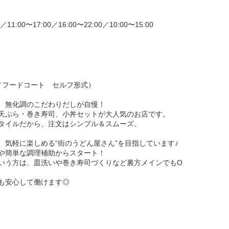
0／11:00〜17:00／16:00〜22:00／10:00〜15:00
／フードコート セルフ形式）
、無化調のこだわりだしが自慢！
天ぷら・巻き寿司、小丼セットが大人気のお店です。
タイルだから、注文はシンプル＆スムーズ。
、気軽に楽しめる“街のうどん屋さん”を目指しています♪
や簡単な調理補助からスタート！
いう方は、皿洗いや巻き寿司づくりなど裏方メインでもO
も安心して働けます◎