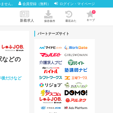
いません。
会員登録（無料）
ログイン・マイページ
0
新着求人
キープ
最近みた
保存条件
パートナーズサイト
坂駅などの
午後だけなど