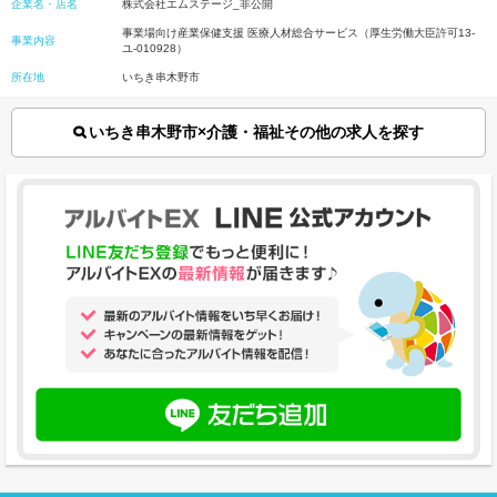
企業名・店名
株式会社エムステージ_非公開
事業場向け産業保健支援 医療人材総合サービス（厚生労働大臣許可13-
事業内容
ユ-010928）
所在地
いちき串木野市
いちき串木野市×介護・福祉その他の求人を探す