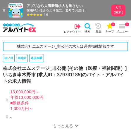
アプリなら人気新着求人を逃さない
入手
採用枠が埋まるより先に、通知でお届け！
(無料)
4.6
0
0
検索
履歴
キープ
メニュー
ログアウト中
株式会社エムステージ_非公開の求人は過去掲載情報です
狙い目
高時給
過去掲載
株式会社エムステージ_非公開 [その他（医療・福祉関連）]
いちき串木野市 [求人ID：379731185]のバイト・アルバイ
トの求人情報
13,000,000円～
年収13,000,000円
■勤務条件
1,300万円～
-
もっと見る