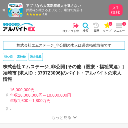
アプリなら人気新着求人を逃さない
入手
採用枠が埋まるより先に、通知でお届け！
(無料)
4.6
0
0
検索
履歴
キープ
メニュー
ログアウト中
株式会社エムステージ_非公開の求人は過去掲載情報です
狙い目
高時給
過去掲載
株式会社エムステージ_非公開 [その他（医療・福祉関連）]
須崎市 [求人ID：379723096]のバイト・アルバイトの求人
情報
16,000,000円～
年収16,000,000円～18,000,000円
年収1,600～1,800万円
-
もっと見る