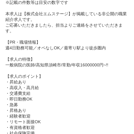
※記載の件数等は目安の数字です
本求人は【株式会社エムステージ】が掲載している非公開の職業
紹介求人です。
ご応募いただきましたら、担当よりご連絡をさせていただきま
す。
【PR・職場情報】
週4日勤務可能／オペなしOK／最寄り駅より徒歩圏内
【求人の特徴】
一般病院の医師/高知県須崎市/常勤/年収16000000円~!!
【求人のポイント】
・昇給あり
・高収入・高月給
・交通費支給
・即日勤務OK
・急募
・昇格あり
・経験者歓迎
・リモート面接OK
・有資格者歓迎
・社会保険完備