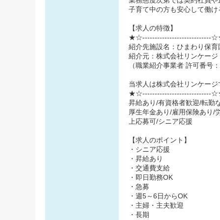
業務態度次第では契約社員や
子育て中の方も安心して働け
【求人の特徴】
★☆----------------------------
紹介先施設名：ひまわり保育
紹介元：株式会社リンケージ
（職業紹介事業者 許可番号：27
当求人は株式会社リンケージ
★☆----------------------------
昇給あり/有資格者歓迎/転勤な
厚生年金あり/雇用保険あり/労
上応募可/シニア応援
【求人のポイント】
・シニア応援
・昇給あり
・交通費支給
・即日勤務OK
・急募
・週5～6日からOK
・主婦・主夫歓迎
・長期