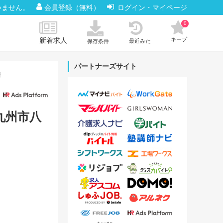
いません。
会員登録（無料）
ログイン・マイページ
0
新着求人
キープ
最近みた
保存条件
パートナーズサイト
報
北九州市八