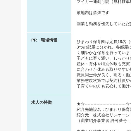
マイカー通勤可能（無料駐車
敷地内は禁煙です
副業も勤務を優先していただ
PR・職場情報
ひまわり保育園は定員19名（
3つの部屋に分かれ、各部屋
く細やかな保育を行っていま
子どもに寄り添い、しっかり
産休・育休や特別休暇も充実
に合わせた休みも取りやすい
職員同士仲が良く、明るく働
業務態度次第では契約社員や
子育て中の方も安心して働け
求人の特徴
★☆----------------------------
紹介先施設名：ひまわり保育
紹介元：株式会社リンケージ
（職業紹介事業者 許可番号：27