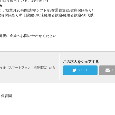
で取り扱っている、紹介先です
☆★
し/残業月20時間以内/シフト制/交通費支給/健康保険あり/
災保険あり/即日勤務OK/未経験者歓迎/経験者歓迎/50代以
募後に企業へお問い合わせください
この求人をシェアする
バイル（スマートフォン・携帯電話）から
ツイート
メ
り保育園