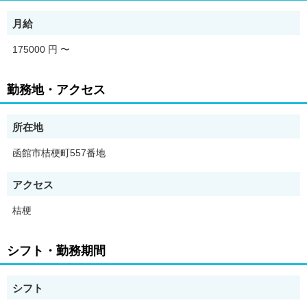
入院患者の看護業務全般を担当し、やりがいのある仕事です。
ご応募お待ちしています！
月給
【求人の特徴】
175000 円
〜
★☆----------------------------☆★
紹介先施設名：森病院
紹介元：株式会社リンケージ
勤務地・アクセス
（職業紹介事業者 許可番号：27-ユ-302467）
当求人は株式会社リンケージで取り扱っている、紹介先です
所在地
★☆----------------------------☆★
昇給あり/有資格者歓迎/転勤なし/残業月20時間以内/シフト制/交
函館市桔梗町557番地
通費支給/健康保険あり/厚生年金あり/雇用保険あり/労災保険あり/
即日勤務OK/未経験者歓迎/経験者歓迎/50代以上応募可/シニア応
アクセス
援
桔梗
【求人のポイント】
・シニア応援
・昇給あり
シフト・勤務期間
・交通費支給
・即日勤務OK
・急募
シフト
・週5～6日からOK
・主婦・主夫歓迎