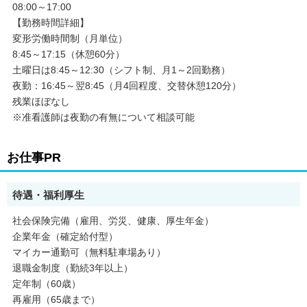
08:00～17:00
・長期
【勤務時間詳細】
・残業月20時間以内
・転勤なし
変形労働時間制（月単位）
・未経験者歓迎
8:45～17:15（休憩60分）
・経験者歓迎
土曜日は8:45～12:30（シフト制、月1～2回勤務）
・有資格者歓迎
夜勤：16:45～翌8:45（月4回程度、交替休憩120分）
・50代以上応募可
残業ほぼなし
・ブランクOK
・家庭都合休OK
※准看護師は夜勤の有無について相談可能
・禁煙・分煙
・シフト制
・40代以上応募可
お仕事PR
・第二新卒歓迎
・健康保険あり
・厚生年金あり
待遇・福利厚生
・雇用保険あり
・労災保険あり
社会保険完備（雇用、労災、健康、厚生年金）
企業年金（確定給付型）
マイカー通勤可（無料駐車場あり）
退職金制度（勤続3年以上）
定年制（60歳）
再雇用（65歳まで）