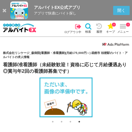
アルバイトEX公式アプリ
検索
キープを見る
履歴
開く
アプリで快適にバイト探し
0
0
検索
履歴
キープ
メニュー
ログアウト中
株式会社リンケージ_森病院[看護師・准看護師](月給175,000円～) 函館市 桔梗駅のバイト・ア
ルバイトの求人情報
看護師/准看護師（未経験歓迎！資格に応じて月給優遇あり
◎賞与年2回の看護師募集です）