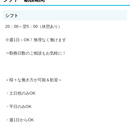
■車両の誘導
シフト
工事車両や一般車両が安全に通行できるよう
20：00～翌5：00（休憩あり）
周囲を確認しながら誘導します。
※週1日～OK！無理なく働けます
■安全確認
⇒勤務日数のご相談もお気軽に！
現場周辺の安全を確認し、
事故やトラブルを未然に防ぎます。
＜様々な働き方が可能＆歓迎＞
・土日祝のみOK
★未経験でも研修があるので安心！
★現場が終われば直行直帰OK！
・平日のみOK
--------------------------------------
・週1日からOK