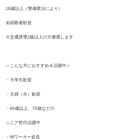
18歳以上（警備業法により）
「未経験からでもちゃんと働けるの？」
未経験者歓迎
「困ったときは助けてもらえるの？」
⇒そんな方々の不安や疑問にシッカリ対応◎
※交通誘導2級以上の方優遇します
当社では、研修制度やスタッフの働く環境作りに
＜こんな方におすすめ＆活躍中＞
注力しているので、どなたでも安心して働けます。
・大学生歓迎
年齢を問わず活躍できるお仕事で、
・主婦（夫）歓迎
50代・60代のスタッフも多数在籍中！
・60歳以上、70歳などの
シニア世代活躍中
・Wワーカー必見