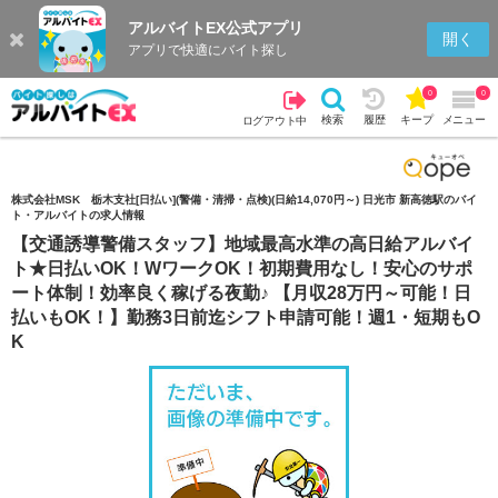
アルバイトEX公式アプリ
検索
キープを見る
履歴
開く
アプリで快適にバイト探し
0
0
検索
履歴
キープ
メニュー
ログアウト中
株式会社MSK 栃木支社[日払い](警備・清掃・点検)(日給14,070円～) 日光市 新高徳駅のバイ
ト・アルバイトの求人情報
【交通誘導警備スタッフ】地域最高水準の高日給アルバイ
ト★日払いOK！WワークOK！初期費用なし！安心のサポ
ート体制！効率良く稼げる夜勤♪ 【月収28万円～可能！日
払いもOK！】勤務3日前迄シフト申請可能！週1・短期もO
K