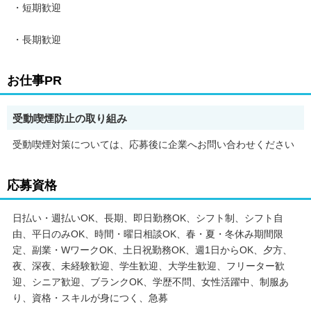
・短期歓迎
＼入社後の安心サポートも万全／
・長期歓迎
＜ 初期費用は会社が負担 ＞
安全靴・誘導棒・健康診断・雨がっぱ等
お仕事PR
必要な装備品は会社でご用意しております。
受動喫煙防止の取り組み
受動喫煙対策については、応募後に企業へお問い合わせください
＜ 資格取得を目指す方にもサポートあり ＞
交通2級、列車見張り員など、資格研修制度あり！
応募資格
日払い・週払いOK、長期、即日勤務OK、シフト制、シフト自
＜ 誰でも安心してスタートできます ＞
由、平日のみOK、時間・曜日相談OK、春・夏・冬休み期間限
定、副業・WワークOK、土日祝勤務OK、週1日からOK、夕方、
初日は営業担当が現場まで同行◎
夜、深夜、未経験歓迎、学生歓迎、大学生歓迎、フリーター歓
迎、シニア歓迎、ブランクOK、学歴不問、女性活躍中、制服あ
り、資格・スキルが身につく、急募
「警備って稼げそうだけど、できるか不安」