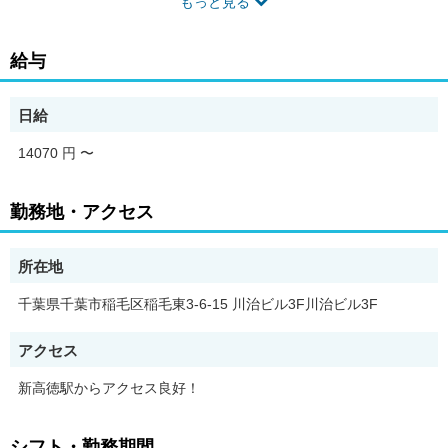
もっと見る
--------------------------------------
給与
＼仕事内容／
日給
工事現場や建設現場などで、
14070 円
〜
歩行者や車両が安全に通行できるよう
交通誘導を行うお仕事です。
勤務地・アクセス
所在地
…【主なお仕事内容】…
千葉県千葉市稲毛区稲毛東3-6-15 川治ビル3F川治ビル3F
■歩行者へのご案内
アクセス
歩行者や自転車が安全に通行できるよう
新高徳駅からアクセス良好！
声掛けや誘導を行います。
シフト・勤務期間