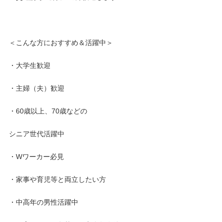
当社では、研修制度やスタッフの働く環境作りに
＜こんな方におすすめ＆活躍中＞
注力しているので、どなたでも安心して働けます。
・大学生歓迎
年齢を問わず活躍できるお仕事で、
・主婦（夫）歓迎
50代・60代のスタッフも多数在籍中！
・60歳以上、70歳などの
シニア世代活躍中
・Wワーカー必見
・家事や育児等と両立したい方
・中高年の男性活躍中