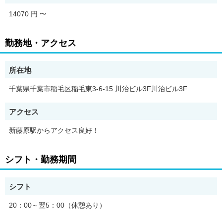
工事現場や建設現場などで、
14070 円
〜
歩行者や車両が安全に通行できるよう
交通誘導を行うお仕事です。
勤務地・アクセス
所在地
…【主なお仕事内容】…
千葉県千葉市稲毛区稲毛東3-6-15 川治ビル3F川治ビル3F
■歩行者へのご案内
アクセス
歩行者や自転車が安全に通行できるよう
新藤原駅からアクセス良好！
声掛けや誘導を行います。
シフト・勤務期間
■車両の誘導
シフト
工事車両や一般車両が安全に通行できるよう
20：00～翌5：00（休憩あり）
周囲を確認しながら誘導します。