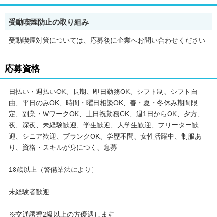
必要な装備品は会社でご用意しております。
受動喫煙防止の取り組み
受動喫煙対策については、応募後に企業へお問い合わせください
＜ 資格取得を目指す方にもサポートあり ＞
交通2級、列車見張り員など、資格研修制度あり！
応募資格
日払い・週払いOK、長期、即日勤務OK、シフト制、シフト自
＜ 誰でも安心してスタートできます ＞
由、平日のみOK、時間・曜日相談OK、春・夏・冬休み期間限
定、副業・WワークOK、土日祝勤務OK、週1日からOK、夕方、
初日は営業担当が現場まで同行◎
夜、深夜、未経験歓迎、学生歓迎、大学生歓迎、フリーター歓
迎、シニア歓迎、ブランクOK、学歴不問、女性活躍中、制服あ
り、資格・スキルが身につく、急募
「警備って稼げそうだけど、できるか不安」
18歳以上（警備業法により）
「未経験からでもちゃんと働けるの？」
未経験者歓迎
「困ったときは助けてもらえるの？」
⇒そんな方々の不安や疑問にシッカリ対応◎
※交通誘導2級以上の方優遇します