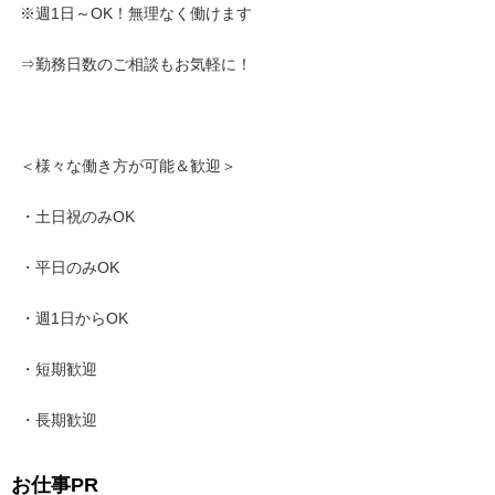
※週1日～OK！無理なく働けます
■安全確認
⇒勤務日数のご相談もお気軽に！
現場周辺の安全を確認し、
事故やトラブルを未然に防ぎます。
＜様々な働き方が可能＆歓迎＞
・土日祝のみOK
★未経験でも研修があるので安心！
★現場が終われば直行直帰OK！
・平日のみOK
--------------------------------------
・週1日からOK
・短期歓迎
＼入社後の安心サポートも万全／
・長期歓迎
＜ 初期費用は会社が負担 ＞
安全靴・誘導棒・健康診断・雨がっぱ等
お仕事PR