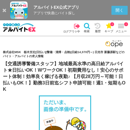
アルバイトEX公式アプリ
検索
キープを見る
履歴
開く
アプリで快適にバイト探し
0
0
検索
履歴
キープ
メニュー
ログアウト中
株式会社MSK 栃木支社[日払い](警備・清掃・点検)(日給14,070円～) 日光市 新藤原駅などの
バイト・アルバイトの求人情報
【交通誘導警備スタッフ】地域最高水準の高日給アルバイ
ト★日払いOK！WワークOK！初期費用なし！安心のサポ
ート体制！効率良く稼げる夜勤♪ 【月収28万円～可能！日
払いもOK！】勤務3日前迄シフト申請可能！週1・短期もO
K