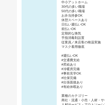
中小アットホーム
30代の多い職場
50代の多い職場
お弁当持参OK
休憩スペースあり
日払い週払いOK
前払いOK
定期的な換気
手指消毒剤設置
従業員／来店客の検温実施
マスク着用徹底
#週払いOK
#交通費支給
#昇給あり
#冷暖房完備
#事前見学OK
#社保完備
#出張面接あり
#有給休暇あり
業種のカテゴリー
商社・流通・小売・人材・サ
人材サービス・アウトソーシ