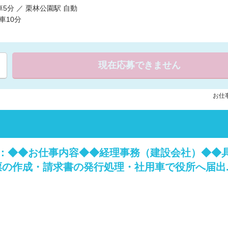
車5分 ／ 栗林公園駅 自動
車10分
現在応募できません
お仕事
容：◆◆お仕事内容◆◆経理事務（建設会社）◆◆
の作成・請求書の発行処理・社用車で役所へ届出..