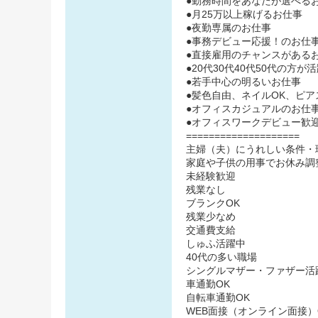
●勤務時間をあなたが選べる
●月25万以上稼げるお仕事
●夜勤専属のお仕事
●事務デビュー応援！のお仕
●直接雇用のチャンスがある
●20代30代40代50代の方
●若手中心の明るいお仕事
●髪色自由、ネイルOK、ピア
●オフィスカジュアルのお仕
●オフィスワークデビュー歓
====================
主婦（夫）にうれしい条件・
家庭や子供の用事でお休み調
未経験歓迎
残業なし
ブランクOK
残業少なめ
交通費支給
しゅふ活躍中
40代の多い職場
シングルマザー・ファザー活
車通勤OK
自転車通勤OK
WEB面接（オンライン面接）