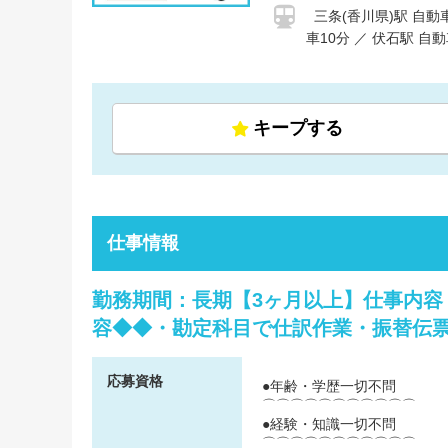
三条(香川県)駅 自動
車10分 ／ 伏石駅 自動
キープする
仕事情報
勤務期間：長期【3ヶ月以上】仕事内
容◆◆・勘定科目で仕訳作業・振替伝票
応募資格
●年齢・学歴一切不問
⌒⌒⌒⌒⌒⌒⌒⌒⌒⌒⌒
●経験・知識一切不問
⌒⌒⌒⌒⌒⌒⌒⌒⌒⌒⌒