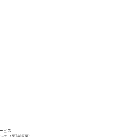
ービス
ング（要許認可）