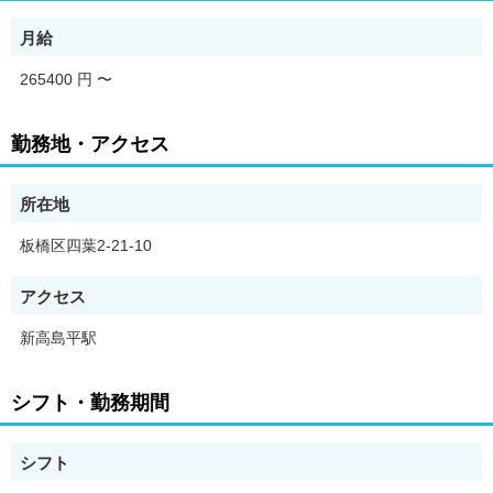
か寮がなくて・・・と困っている方にもおススメですね。
月給
【PR・職場情報】
■業務について
265400 円
〜
看護業務全般をお任せします☆☆
■当院の診療科目
勤務地・アクセス
内科
【求人の特徴】
所在地
☆残業少なめ☆☆人間関係良好☆2015年8月オープンの145床の
リハビリテーション病院です
板橋区四葉2-21-10
この求人は人材紹介事業者の株式会社Freudeが取り扱う紹介求人
アクセス
です。
応募ボタンより問い合わせ頂くと株式会社Freudeの担当者よりご
新高島平駅
連絡いたします。
【求人のポイント】
シフト・勤務期間
・昇給あり
・高収入・高月給
・交通費支給
シフト
・急募
・駅から5分以内