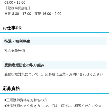
09:00～18:00
・昇格あり
【勤務時間詳細】
・障がい者採用
・主婦・主夫歓迎
日勤 8:30～17:00、夜勤 16:00～9:00
・資格取得支援あり
・長期
・新卒
お仕事PR
・フリーター歓迎
・バイク通勤OK
・大量募集
待遇・福利厚生
・学歴不問
・車通勤OK
社会保険完備
・残業月20時間以内
・未経験者歓迎
・経験者歓迎
受動喫煙防止の取り組み
・有資格者歓迎
・社会保険完備
受動喫煙対策については、応募後に企業へお問い合わせください
・賞与あり
・ブランクOK
・シフト制
応募資格
・40代以上応募可
・第二新卒歓迎
■正看護師資格をお持ちの方
・履歴書不要
・健康保険あり
■准看護師の方や働き方については、個別にご相談ください☆☆