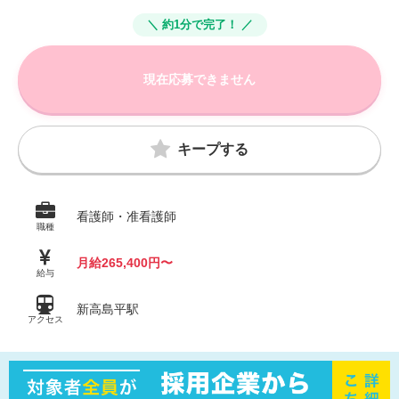
＼ 約1分で完了！ ／
現在応募できません
キープする
看護師・准看護師
職種
月給265,400円〜
給与
新高島平駅
アクセス