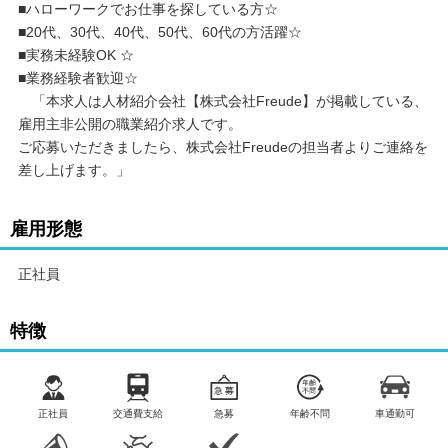
・厚生年金あり
■ハローワークでお仕事を探している方☆
・雇用保険あり
■20代、30代、40代、50代、60代の方活躍☆
・労災保険あり
■実務未経験OK ☆
■業務経験者歓迎☆
「本求人は人材紹介会社【株式会社Freude】が掲載している、
雇用主非公開の職業紹介求人です。
ご応募いただきましたら、株式会社Freudeの担当者よりご連絡を
差し上げます。」
雇用形態
正社員
特徴
正社員
交通費支給
急募
年齢不問
車通勤可