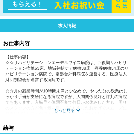
求人情報
お仕事内容
【仕事内容】
☆☆リハビリテーションエーデルワイス病院は、回復期リハビリ
テーション病棟53床、地域包括ケア病棟38床、療養病棟54床のリ
ハビリテーション病院で、常盤台外科病院を運営する、医療法人
財団朔望会が運営する病院です。
☆☆月の残業時間が10時間未満と少なめで、やった分の残業はし
っかり手当が支給になる病院ですが、人間関係良好と評判の病院
でもあります。入職早々体調不良で何日かお休みした方も、周り
のスタッフの方が色々気を遣ってくださったおかげでスムーズに
もっと見る
職場に馴染むことができたとのお話をされていました。
☆☆常盤台外科病院と共同の託児所や寮の利用もできますので、
給与
子育て中の看護師さんや、寮を使いたいけどリハ病院だとなかな