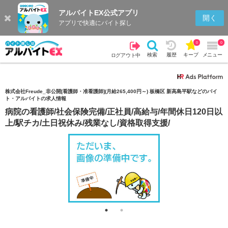
アルバイトEX公式アプリ
検索
キープを見る
履歴
開く
アプリで快適にバイト探し
0
0
検索
履歴
キープ
メニュー
ログアウト中
株式会社Freude_非公開[看護師・准看護師](月給265,400円～) 板橋区 新高島平駅などのバイ
ト・アルバイトの求人情報
病院の看護師/社会保険完備/正社員/高給与/年間休日120日以
上/駅チカ/土日祝休み/残業なし/資格取得支援/