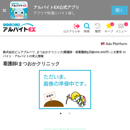
アルバイトEX公式アプリ
検索
キープを見る
履歴
開く
アプリで快適にバイト探し
0
0
検索
履歴
キープ
メニュー
ログアウト中
株式会社ピュアブルーツ_まつおかクリニック[看護師・准看護師](月給250,000円～) 大東市 の
バイト・アルバイトの求人情報
看護師/まつおかクリニック