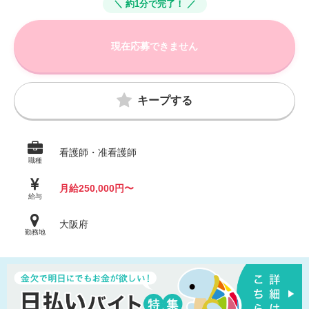
＼ 約1分で完了！ ／
現在応募できません
キープする
看護師・准看護師
職種
月給250,000円〜
給与
大阪府
勤務地