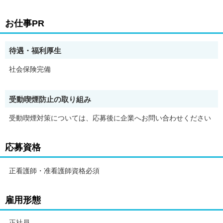
・車通勤OK
・残業月20時間以内
お仕事PR
・未経験者歓迎
・経験者歓迎
・有資格者歓迎
待遇・福利厚生
・社会保険完備
・賞与あり
社会保険完備
・ブランクOK
・シフト制
・40代以上応募可
・第二新卒歓迎
受動喫煙防止の取り組み
・履歴書不要
・健康保険あり
受動喫煙対策については、応募後に企業へお問い合わせください
・厚生年金あり
・雇用保険あり
応募資格
・労災保険あり
正看護師・准看護師資格必須
雇用形態
正社員