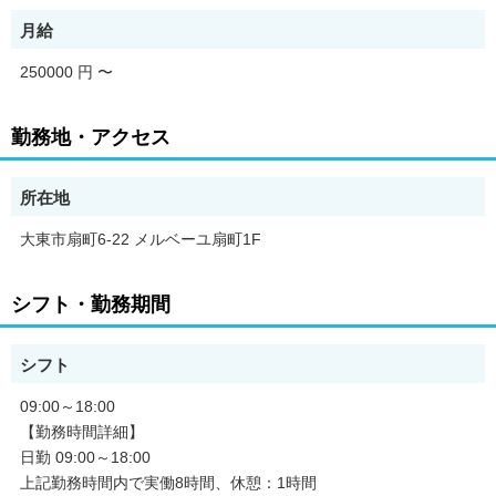
域の方々の健康を支える仲間を募集しています。
月給
本求人は人材紹介会社、株式会社ピュアブルーツが掲載している
職業紹介求人です。
250000 円
〜
【PR・職場情報】
面接時にお伝えします。
勤務地・アクセス
【求人のポイント】
・昇給あり
所在地
・高収入・高月給
・交通費支給
大東市扇町6-22 メルベーユ扇町1F
・急募
・駅から5分以内
・昇格あり
シフト・勤務期間
・障がい者採用
・主婦・主夫歓迎
・資格取得支援あり
シフト
・長期
・新卒
09:00～18:00
・フリーター歓迎
【勤務時間詳細】
・バイク通勤OK
日勤 09:00～18:00
・大量募集
上記勤務時間内で実働8時間、休憩：1時間
・学歴不問