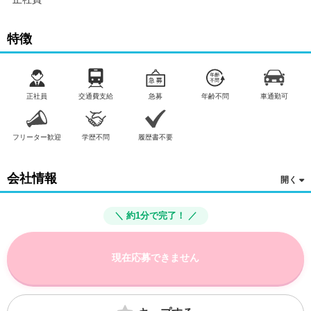
特徴
正社員
交通費支給
急募
年齢不問
車通勤可
フリーター歓迎
学歴不問
履歴書不要
会社情報
＼ 約1分で完了！ ／
現在応募できません