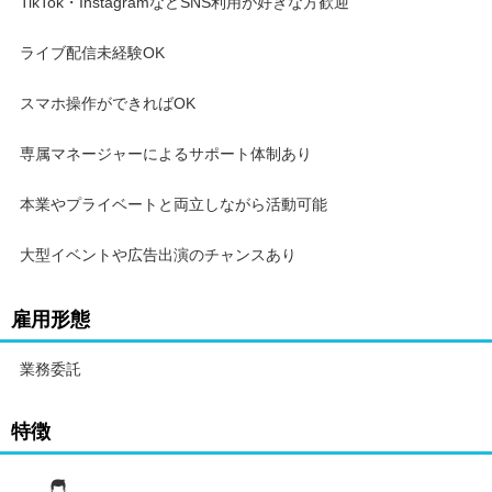
TikTok・InstagramなどSNS利用が好きな方歓迎
◎応募は超カンタン！
ライブ配信未経験OK
今すぐ応募して、新しい働き方をスタート！
まずは話を聞くだけでもOK！お気軽にご応募ください。
スマホ操作ができればOK
専属マネージャーによるサポート体制あり
本業やプライベートと両立しながら活動可能
大型イベントや広告出演のチャンスあり
雇用形態
業務委託
特徴