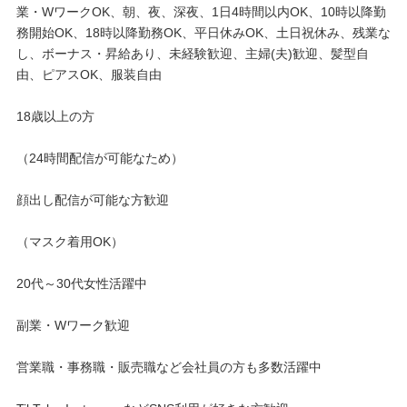
業・WワークOK、朝、夜、深夜、1日4時間以内OK、10時以降勤
◎こんな方におすすめ
務開始OK、18時以降勤務OK、平日休みOK、土日祝休み、残業な
し、ボーナス・昇給あり、未経験歓迎、主婦(夫)歓迎、髪型自
* 空き時間を有効活用したい主婦
由、ピアスOK、服装自由
* バイトより効率よく在宅で稼ぎたい学生
18歳以上の方
* 副業として在宅で安定収入を得たい会社員
（24時間配信が可能なため）
◎さまざまな職業の方が活躍中！
顔出し配信が可能な方歓迎
ヨガインストラクター、パーソナルトレーナー、シンガーソング
（マスク着用OK）
ライター、歌手、ピアノ講師、地下アイドル、お笑い芸人、タレ
ント、モデル、インフルエンサー、俳優、女優、客室乗務員、料
理研究家、テーマパークスタッフ など
20代～30代女性活躍中
ライブ配信業界が急成長している今がチャンス！
副業・Wワーク歓迎
どんな方でも、努力次第でしっかり稼げます。
営業職・事務職・販売職など会社員の方も多数活躍中