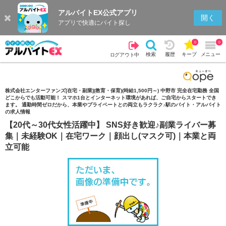
アルバイトEX公式アプリ
検索
キープを見る
履歴
開く
アプリで快適にバイト探し
0
0
検索
履歴
キープ
メニュー
ログアウト中
株式会社エンターファンズ[在宅・副業](教育・保育)(時給1,500円～) 中野市 完全在宅勤務 全国
どこからでも活動可能！ スマホ1台とインターネット環境があれば、ご自宅からスタートでき
ます。 通勤時間ゼロだから、本業やプライベートとの両立もラクラク♪駅のバイト・アルバイト
の求人情報
【20代～30代女性活躍中】 SNS好き歓迎♪副業ライバー募
集｜未経験OK｜在宅ワーク｜顔出し(マスク可)｜本業と両
立可能