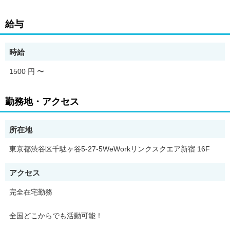
給与
◎特典
1. 投げ銭100％還元（弊社限定条件）
時給
リスナーからの投げ銭が全額ライバーに還元される、特別な待遇
1500 円
〜
をご用意！
勤務地・アクセス
2. 所属ライバー限定の豪華イベント
所在地
所属ライバー向けに、事務所独自のイベントを多数開催！
東京都渋谷区千駄ヶ谷5-27-5WeWorkリンクスクエア新宿 16F
アクセス
* 渋谷スクランブル交差点のビジョン掲載
完全在宅勤務
* 東京ガールズコレクション（TGC）のランウェイ出場権
あなたの知名度を一気にアップするチャンス！
全国どこからでも活動可能！