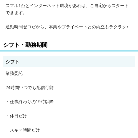
スマホ1台とインターネット環境があれば、ご自宅からスタート
できます。
3. 完全無料＆ノルマなし
通勤時間ゼロだから、本業やプライベートとの両立もラクラク♪
* 事務所からの費用請求は一切なし！
シフト・勤務期間
* 審査なしで誰でもスタート可能！
シフト
◎充実のサポート体制
業務委託
専属マネージャーが2名体制でサポート
24時間いつでも配信可能
1人1人に寄り添い、ライバーとして活躍できるよう手厚くサポー
トします。
・仕事終わりの19時以降
マニュアル・講座も完備
・休日だけ
・スキマ時間だけ
* アプリの基本操作