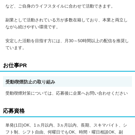
など、ご自身のライフスタイルに合わせて活動できます。
* ファンの増やし方
副業として活動されている方が多数在籍しており、本業と両立し
* イベント活用法
ながら続けやすい環境です。
未経験の方でも、ゼロからしっかり学べる環境が整っています！
安定した活動を目指す方には、月30～50時間以上の配信を推奨し
ています。
◎事務所の特徴
お仕事PR
* 20,000人が所属する、日本最大級のライブ配信事務所
* 未経験から月収100万円以上を稼ぐライバーも多数！
受動喫煙防止の取り組み
受動喫煙対策については、応募後に企業へお問い合わせください
◎対応アプリ
応募資格
17LIVE・TikTokLIVE・IRIAM・Pococha・ふわっち・ColorSing
など多数！
単発(1日)OK、1ヵ月以内、3ヵ月以内、長期、スキマバイト、シ
フト制、シフト自由、何曜日でもOK、時間・曜日相談OK、副