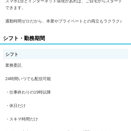
スマホ1台とインターネット環境があれば、ご自宅からスタート
できます。
3. 完全無料＆ノルマなし
通勤時間ゼロだから、本業やプライベートとの両立もラクラク♪
* 事務所からの費用請求は一切なし！
シフト・勤務期間
* 審査なしで誰でもスタート可能！
シフト
◎充実のサポート体制
業務委託
専属マネージャーが2名体制でサポート
24時間いつでも配信可能
1人1人に寄り添い、ライバーとして活躍できるよう手厚くサポー
トします。
・仕事終わりの19時以降
マニュアル・講座も完備
・休日だけ
・スキマ時間だけ
* アプリの基本操作