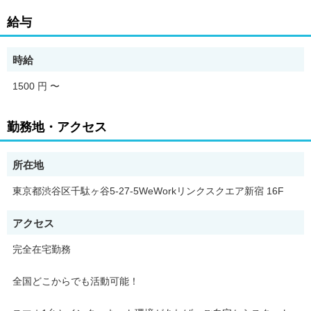
給与
◎特典
1. 投げ銭100％還元（弊社限定条件）
時給
リスナーからの投げ銭が全額ライバーに還元される、特別な待遇
1500 円
〜
をご用意！
勤務地・アクセス
2. 所属ライバー限定の豪華イベント
所在地
所属ライバー向けに、事務所独自のイベントを多数開催！
東京都渋谷区千駄ヶ谷5-27-5WeWorkリンクスクエア新宿 16F
アクセス
* 渋谷スクランブル交差点のビジョン掲載
完全在宅勤務
* 東京ガールズコレクション（TGC）のランウェイ出場権
あなたの知名度を一気にアップするチャンス！
全国どこからでも活動可能！