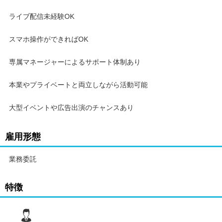
ライブ配信未経験OK
今すぐ応募して、新しい働き方をスタート！
まずは話を聞くだけでもOK！お気軽にご応募ください。
スマホ操作ができればOK
専属マネージャーによるサポート体制あり
本業やプライベートと両立しながら活動可能
大型イベントや広告出演のチャンスあり
雇用形態
業務委託
特徴