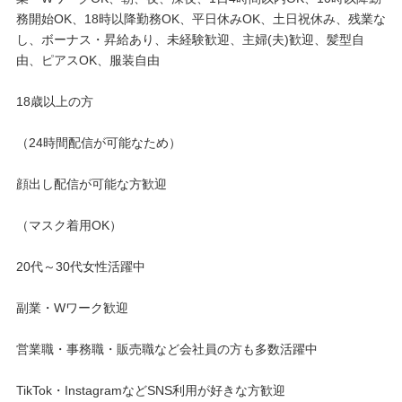
◎こんな方におすすめ
務開始OK、18時以降勤務OK、平日休みOK、土日祝休み、残業な
し、ボーナス・昇給あり、未経験歓迎、主婦(夫)歓迎、髪型自
* 空き時間を有効活用したい主婦
由、ピアスOK、服装自由
* バイトより効率よく在宅で稼ぎたい学生
18歳以上の方
* 副業として在宅で安定収入を得たい会社員
（24時間配信が可能なため）
◎さまざまな職業の方が活躍中！
顔出し配信が可能な方歓迎
ヨガインストラクター、パーソナルトレーナー、シンガーソング
（マスク着用OK）
ライター、歌手、ピアノ講師、地下アイドル、お笑い芸人、タレ
ント、モデル、インフルエンサー、俳優、女優、客室乗務員、料
理研究家、テーマパークスタッフ など
20代～30代女性活躍中
ライブ配信業界が急成長している今がチャンス！
副業・Wワーク歓迎
どんな方でも、努力次第でしっかり稼げます。
営業職・事務職・販売職など会社員の方も多数活躍中
TikTok・InstagramなどSNS利用が好きな方歓迎
◎応募は超カンタン！