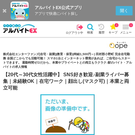
アルバイトEX公式アプリ
検索
キープを見る
履歴
開く
アプリで快適にバイト探し
0
0
検索
履歴
キープ
メニュー
ログアウト中
株式会社エンターファンズ[在宅・副業](教育・保育)(時給1,500円～) 田村郡小野町 完全在宅勤
務 全国どこからでも活動可能！ スマホ1台とインターネット環境があれば、ご自宅からスター
トできます。 通勤時間ゼロだから、本業やプライベートとの両立もラクラク♪駅のバイト・アル
バイトの求人情報
【20代～30代女性活躍中】 SNS好き歓迎♪副業ライバー募
集｜未経験OK｜在宅ワーク｜顔出し(マスク可)｜本業と両
立可能