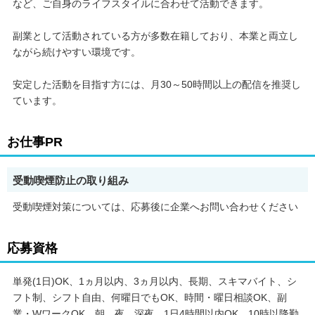
など、ご自身のライフスタイルに合わせて活動できます。
* ファンの増やし方
副業として活動されている方が多数在籍しており、本業と両立し
* イベント活用法
ながら続けやすい環境です。
未経験の方でも、ゼロからしっかり学べる環境が整っています！
安定した活動を目指す方には、月30～50時間以上の配信を推奨し
ています。
◎事務所の特徴
お仕事PR
* 20,000人が所属する、日本最大級のライブ配信事務所
* 未経験から月収100万円以上を稼ぐライバーも多数！
受動喫煙防止の取り組み
受動喫煙対策については、応募後に企業へお問い合わせください
◎対応アプリ
応募資格
17LIVE・TikTokLIVE・IRIAM・Pococha・ふわっち・ColorSing
など多数！
単発(1日)OK、1ヵ月以内、3ヵ月以内、長期、スキマバイト、シ
フト制、シフト自由、何曜日でもOK、時間・曜日相談OK、副
業・WワークOK、朝、夜、深夜、1日4時間以内OK、10時以降勤